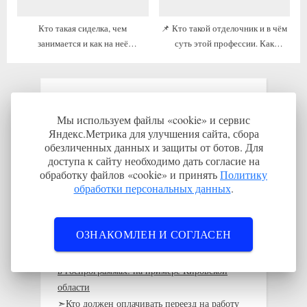
Кто такая сиделка, чем
📌 Кто такой отделочник и в чём
занимается и как на неё
суть этой профессии. Как
выучиться
устроиться
Переезжающим:
Мы используем файлы «cookie» и сервис
Яндекс.Метрика для улучшения сайта, сбора
➣Страховка ДМС от работодателя: плюсы и
обезличенных данных и защиты от ботов. Для
минусы
доступа к сайту необходимо дать согласие на
➣Чек-лист: что взять с собой при переезде
обработку файлов «cookie» и принять
Политику
обработки персональных данных
.
➣Кого выселят из служебного жилья после
увольнения
➣Требования к жилью, которое
ОЗНАКОМЛЕН И СОГЛАСЕН
предоставляет работодатель
➣ Как получить жильё за работу без участия
в госпрограммах: на примере Кировской
области
➣Кто должен оплачивать переезд на работу