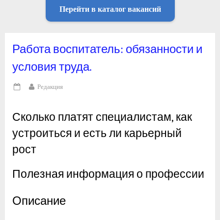
Перейти в каталог вакансий
Работа воспитатель: обязанности и
условия труда.
By
Редакция
Posted
on
Сколько платят специалистам, как
устроиться и есть ли карьерный
рост
Полезная информация о профессии
Описание