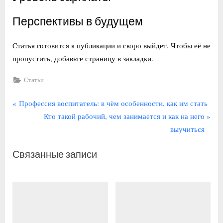
Перспективы в будущем
Статья готовится к публикации и скоро выйдет. Чтобы её не
пропустить, добавьте страницу в закладки.
Статьи
Навигация
П
Профессия воспитатель: в чём особенности, как им стать
р
С
Кто такой рабочий, чем занимается и как на него
по
е
л
выучиться
записям
д
е
Связанные записи
ы
д
д
у
у
ю
щ
щ
а
а
я
я