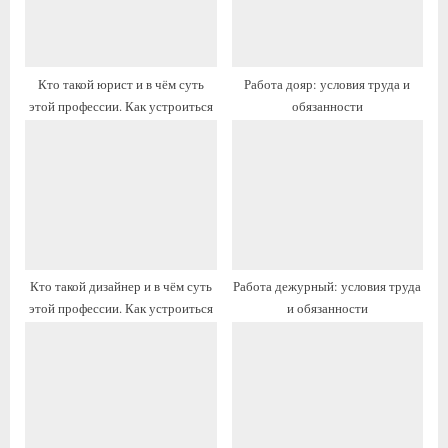
з
з
а
а
п
п
Кто такой юрист и в чём суть
Работа дояр: условия труда и
и
и
этой профессии. Как устроиться
обязанности
с
с
ь
ь
:
:
Кто такой дизайнер и в чём суть
Работа дежурный: условия труда
этой профессии. Как устроиться
и обязанности