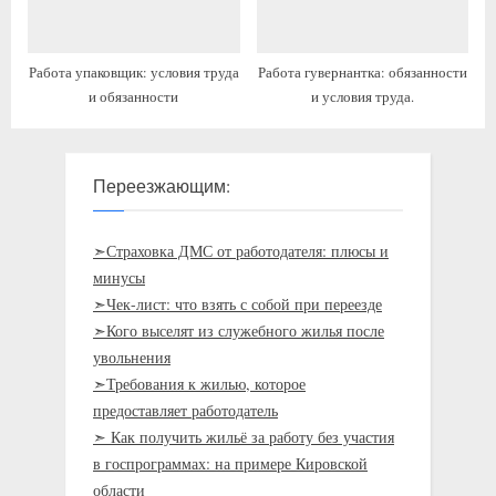
Работа упаковщик: условия труда
Работа гувернантка: обязанности
и обязанности
и условия труда.
Переезжающим:
➣Страховка ДМС от работодателя: плюсы и
минусы
➣Чек-лист: что взять с собой при переезде
➣Кого выселят из служебного жилья после
увольнения
➣Требования к жилью, которое
предоставляет работодатель
➣ Как получить жильё за работу без участия
в госпрограммах: на примере Кировской
области