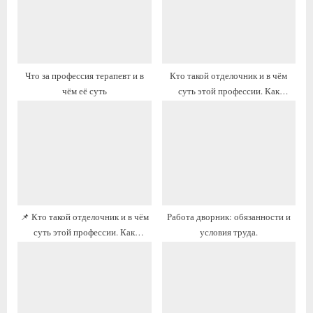
я
я
з
з
а
а
п
п
Что за профессия терапевт и в
Кто такой отделочник и в чём
и
и
чём её суть
суть этой профессии. Как
с
с
устроиться
ь
ь
:
:
📌 Кто такой отделочник и в чём
Работа дворник: обязанности и
суть этой профессии. Как
условия труда.
устроиться