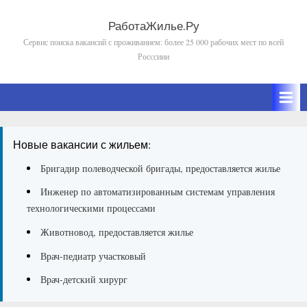
Skip
to
РаботаЖилье.Ру
Сервис поиска вакансий с проживанием: более 25 000 рабочих мест по всей
content
Росссиии
Новые вакансии с жильем:
Бригадир полеводческой бригады, предоставляется жилье
Инженер по автоматизированным системам управления
технологическими процессами
Животновод, предоставляется жилье
Врач-педиатр участковый
Врач-детский хирург