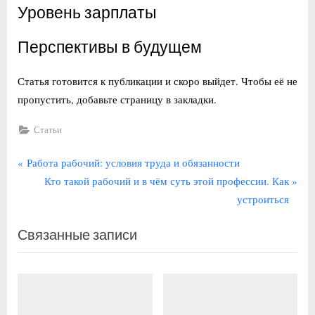
Уровень зарплаты
Перспективы в будущем
Статья готовится к публикации и скоро выйдет. Чтобы её не
пропустить, добавьте страницу в закладки.
Статьи
Навигация
П
Работа рабочий: условия труда и обязанности
р
С
Кто такой рабочий и в чём суть этой профессии. Как
по
е
л
устроиться
записям
д
е
Связанные записи
ы
д
д
у
у
ю
щ
щ
а
а