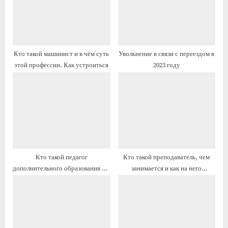
я
я
з
з
а
а
п
п
Кто такой машинист и в чём суть
Увольнение в связи с переездом в
и
и
этой профессии. Как устроиться
2023 году
с
с
ь
ь
:
:
Кто такой педагог
Кто такой преподаватель, чем
дополнительного образования и в
занимается и как на него
чём суть этой профессии. Как
выучиться
устроиться