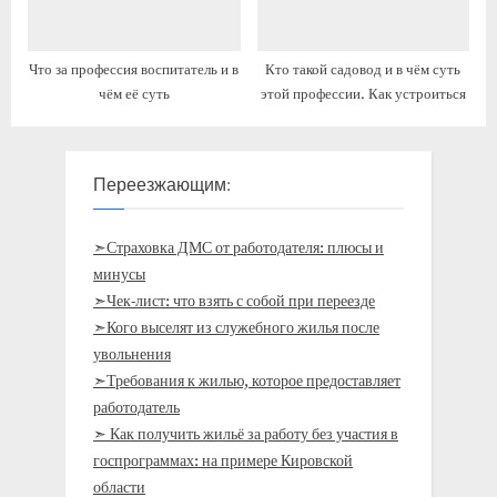
Что за профессия воспитатель и в
Кто такой садовод и в чём суть
чём её суть
этой профессии. Как устроиться
Переезжающим:
➣Страховка ДМС от работодателя: плюсы и
минусы
➣Чек-лист: что взять с собой при переезде
➣Кого выселят из служебного жилья после
увольнения
➣Требования к жилью, которое предоставляет
работодатель
➣ Как получить жильё за работу без участия в
госпрограммах: на примере Кировской
области