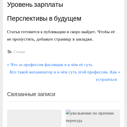
Уровень зарплаты
Перспективы в будущем
Статья готовится к публикации и скоро выйдет. Чтобы её
не пропустить, добавьте страницу в закладки.
Статьи
Навигация
П
Что за профессия фасовщик и в чём её суть
С
р
Кто такой механизатор и в чём суть этой профессии. Как
по
л
е
устроиться
записям
е
д
Связанные записи
д
ы
у
д
ю
у
щ
щ
а
а