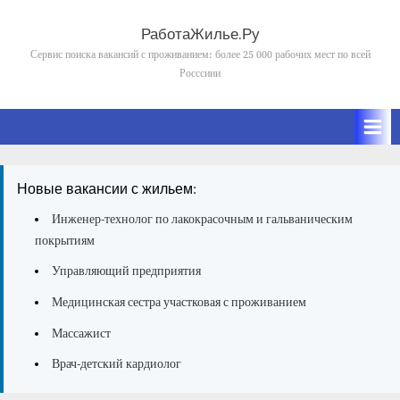
Skip
to
РаботаЖилье.Ру
content
Сервис поиска вакансий с проживанием: более 25 000 рабочих мест по всей
Росссиии
Новые вакансии с жильем:
Инженер-технолог по лакокрасочным и гальваническим
покрытиям
Управляющий предприятия
Медицинская сестра участковая с проживанием
Массажист
Врач-детский кардиолог