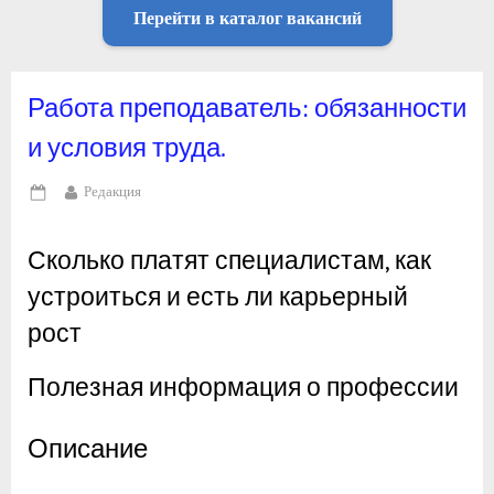
Перейти в каталог вакансий
Работа преподаватель: обязанности
и условия труда.
By
Редакция
Posted
on
Сколько платят специалистам, как
устроиться и есть ли карьерный
рост
Полезная информация о профессии
Описание