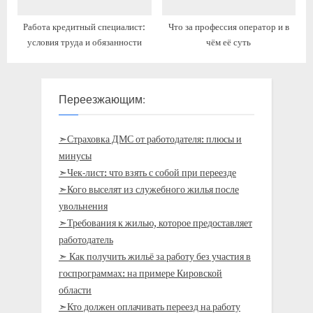
Работа кредитный специалист:
Что за профессия оператор и в
условия труда и обязанности
чём её суть
Переезжающим:
➣Страховка ДМС от работодателя: плюсы и
минусы
➣Чек-лист: что взять с собой при переезде
➣Кого выселят из служебного жилья после
увольнения
➣Требования к жилью, которое предоставляет
работодатель
➣ Как получить жильё за работу без участия в
госпрограммах: на примере Кировской
области
➣Кто должен оплачивать переезд на работу