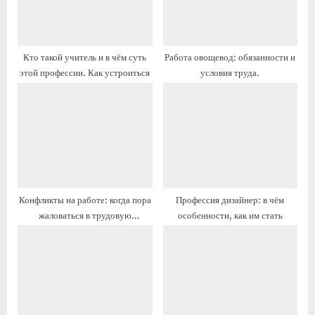
з
з
а
а
п
п
Кто такой учитель и в чём суть
Работа овощевод: обязанности и
и
и
этой профессии. Как устроиться
условия труда.
с
с
ь
ь
:
:
Конфликты на работе: когда пора
Профессия дизайнер: в чём
жаловаться в трудовую
особенности, как им стать
инспекцию