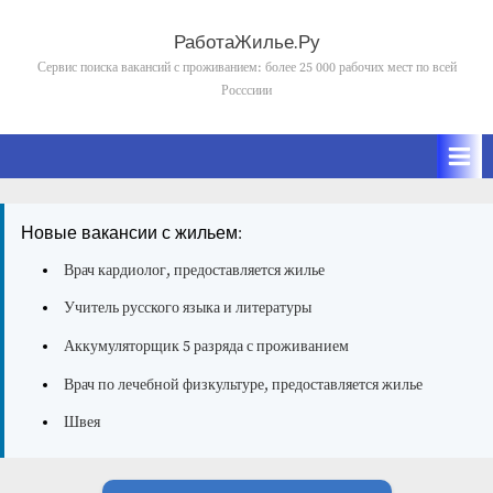
Skip
to
РаботаЖилье.Ру
content
Сервис поиска вакансий с проживанием: более 25 000 рабочих мест по всей
Росссиии
Новые вакансии с жильем:
Врач кардиолог, предоставляется жилье
Учитель русского языка и литературы
Аккумуляторщик 5 разряда с проживанием
Врач по лечебной физкультуре, предоставляется жилье
Швея