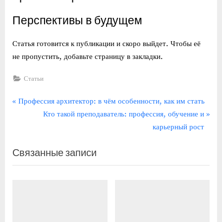
Перспективы в будущем
Статья готовится к публикации и скоро выйдет. Чтобы её
не пропустить, добавьте страницу в закладки.
Статьи
Навигация
П
Профессия архитектор: в чём особенности, как им стать
р
С
Кто такой преподаватель: профессия, обучение и
по
е
л
карьерный рост
записям
д
е
Связанные записи
ы
д
д
у
у
ю
щ
щ
а
а
я
я