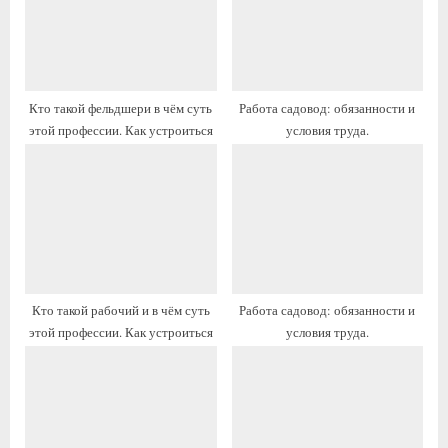
я
а
з
я
а
з
п
а
Кто такой фельдшери в чём суть
Работа садовод: обязанности и
и
п
этой профессии. Как устроиться
условия труда.
с
и
ь
с
:
ь
:
Кто такой рабочий и в чём суть
Работа садовод: обязанности и
этой профессии. Как устроиться
условия труда.