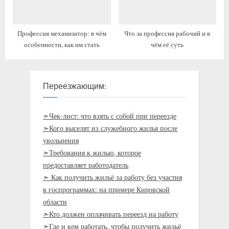
Профессия механизатор: в чём
Что за профессия рабочий и в
особенности, как им стать
чём её суть
Переезжающим:
➣Чек-лист: что взять с собой при переезде
➣Кого выселят из служебного жилья после
увольнения
➣Требования к жилью, которое
предоставляет работодатель
➣ Как получить жильё за работу без участия
в госпрограммах: на примере Кировской
области
➣Кто должен оплачивать переезд на работу
➣Где и кем работать, чтобы получить жильё