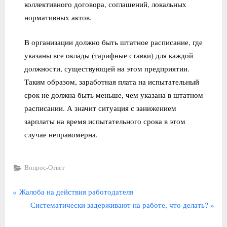
коллективного договора, соглашений, локальных
нормативных актов.
В организации должно быть штатное расписание, где
указаны все оклады (тарифные ставки) для каждой
должности, существующей на этом предприятии.
Таким образом, заработная плата на испытательный
срок не должна быть меньше, чем указана в штатном
расписании. А значит ситуация с занижением
зарплаты на время испытательного срока в этом
случае неправомерна.
Вопрос-Ответ
Навигация
П
Жалоба на действия работодателя
р
С
Систематически задерживают на работе, что делать?
по
е
л
записям