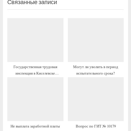
Связанные записи
д
е
ы
д
д
у
у
ю
щ
щ
а
а
я
я
з
з
а
а
Государственная трудовая
Могут ли уволить в период
п
п
инспекция в Киселевске
испытательного срока?
и
и
(Прокопьевске): адрес, как
с
с
позвонить
ь
ь
:
:
Не выплата заработной платы
Вопрос по ГИТ № 10179