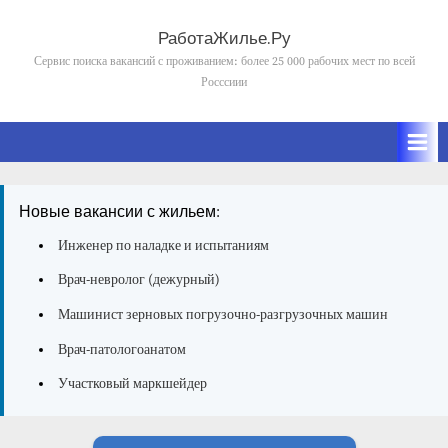
Skip
to
РаботаЖилье.Ру
content
Сервис поиска вакансий с проживанием: более 25 000 рабочих мест по всей
Росссиии
Новые вакансии с жильем:
Инженер по наладке и испытаниям
Врач-невролог (дежурный)
Машинист зерновых погрузочно-разгрузочных машин
Врач-патологоанатом
Участковый маркшейдер