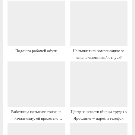
у
ю
щ
щ
а
а
я
я
з
з
а
а
Подошва рабочей обуви
Не выплатили компенсацию за
п
п
неиспользованный отпуск?
и
и
с
с
ь
ь
:
:
Работница повысила голос на
Центр занятости (биржа труда) в
начальницу, ей прилетело
Ярославле — адрес и телефон
дисциплинарное взыскание. Как
работница может его оспорить.