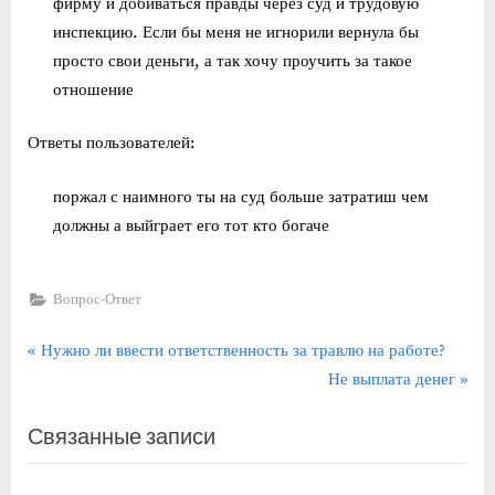
фирму и добиваться правды через суд и трудовую
инспекцию. Если бы меня не игнорили вернула бы
просто свои деньги, а так хочу проучить за такое
отношение
Ответы пользователей:
поржал с наимного ты на суд больше затратиш чем
должны а выйграет его тот кто богаче
Вопрос-Ответ
Навигация
П
Нужно ли ввести ответственность за травлю на работе?
р
С
Не выплата денег
по
е
л
записям
Связанные записи
д
е
ы
д
д
у