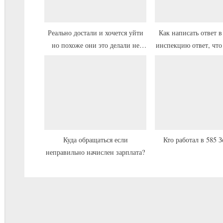
я
з
а
Реально достали и хочется уйти
Как написать ответ 
но похоже они это делали не
инспекцию ответ, что
п
только со мной.
самом деле не трудоус
и
организаци
с
ь
:
Куда обращаться если
Кто работал в 585 
неправильно начислен зарплата?