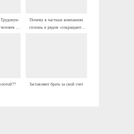
з
а
п
в Трудовую
Почему в частных компаниях
 человек на
сплошь и рядом «сокращают»
и
траивался в
штат, вынуждая писать
с
ю.
сотрудников заявление по
ь
собственному..?
:
Золотой??
Заставляют брать за свой счет