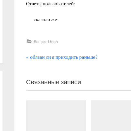
Ответы пользователей:
сказали же
Вопрос-Ответ
П
Навигация
обязан ли я приходить раньше?
р
по
е
записям
Связанные записи
д
ы
д
у
щ
а