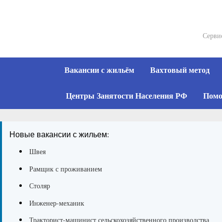
Skip
to
content
Серви
Вакансии с жильём
Вахтовый метод
Центры Занятости Населения РФ
Помо
Новые вакансии с жильем:
Швея
Рамщик с проживанием
Столяр
Инженер-механик
Тракторист-машинист сельскохозяйственного производства