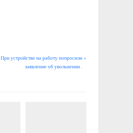
С
При устройстве на работу попросили
л
заявление об увольнении .
е
д
у
ю
щ
а
я