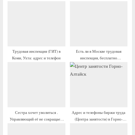
ю
у
щ
щ
а
а
я
я
з
з
а
а
п
п
Трудовая инспекция (ГИТ) в
Есть ли в Москве трудовая
и
и
Коми, Ухта: адрес и телефон
инспекция, бесплатно
с
с
оказывающая услуги подготовки
ь
ь
документов в суд и т. д.?
:
:
Сестра хочет уволиться .
Адрес и телефоны биржи труда
Управляющий её не сокращает,
(Центра занятости) в Горно-
но и не выплачивает деньги .
Алтайске
Внутри ..?