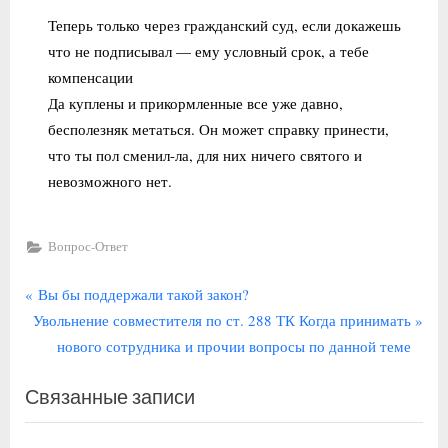
Теперь только через гражданский суд, если докажешь
что не подписывал — ему условный срок, а тебе
компенсации
Да куплены и прикормленные все уже давно,
бесполезняк метаться. Он может справку принести,
что ты пол сменил-ла, для них ничего святого и
невозможного нет.
Вопрос-Ответ
Навигация
П
Вы бы поддержали такой закон?
С
р
Увольнение совместителя по ст. 288 ТК Когда принимать
по
л
е
нового сотрудника и прочии вопросы по данной теме
записям
е
д
Связанные записи
д
ы
у
д