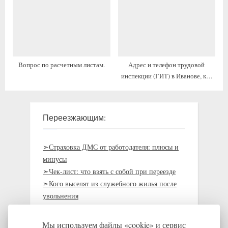
Вопрос по расчетным листам.
Адрес и телефон трудовой
инспекции (ГИТ) в Иванове, как
проехать
Переезжающим:
➣Страховка ДМС от работодателя: плюсы и
минусы
➣Чек-лист: что взять с собой при переезде
➣Кого выселят из служебного жилья после
увольнения
➣Требования к жилью, которое
предоставляет работодатель
Мы используем файлы «cookie» и сервис