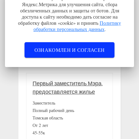
➣ Как получить жильё за работу без участия
Яндекс.Метрика для улучшения сайта, сбора
обезличенных данных и защиты от ботов. Для
в госпрограммах: на примере Кировской
доступа к сайту необходимо дать согласие на
области
обработку файлов «cookie» и принять
Политику
➣Кто должен оплачивать переезд на работу
обработки персональных данных
.
➣Где и кем работать, чтобы получить жильё
ОЗНАКОМЛЕН И СОГЛАСЕН
Новые вакансии
Первый заместитель Мэра,
предоставляется жилье
Заместитель
Полный рабочий день
Томская область
От 2 лет
45-55к