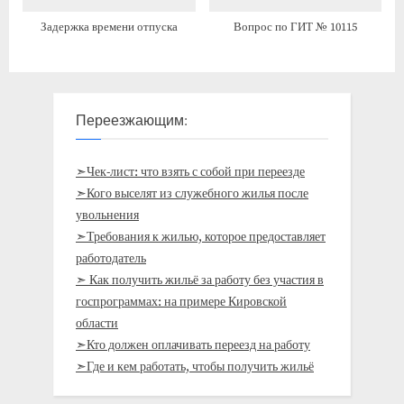
Задержка времени отпуска
Вопрос по ГИТ № 10115
Переезжающим:
➣Чек-лист: что взять с собой при переезде
➣Кого выселят из служебного жилья после
увольнения
➣Требования к жилью, которое предоставляет
работодатель
➣ Как получить жильё за работу без участия в
госпрограммах: на примере Кировской
области
➣Кто должен оплачивать переезд на работу
➣Где и кем работать, чтобы получить жильё