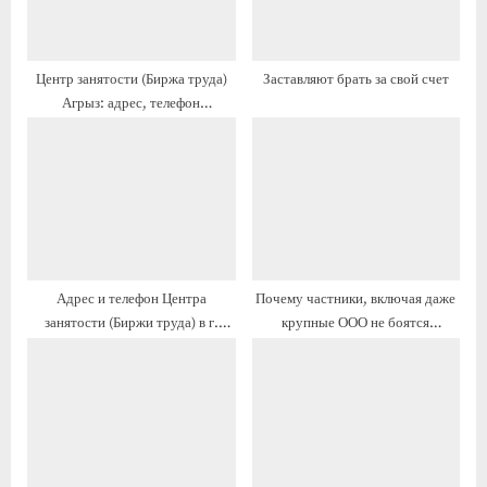
з
а
а
п
п
и
Центр занятости (Биржа труда)
Заставляют брать за свой счет
и
с
Агрыз: адрес, телефон
с
ь
директора, как работает
ь
:
:
Адрес и телефон Центра
Почему частники, включая даже
занятости (Биржи труда) в г.
крупные ООО не боятся
Артёмовский, часы работы
нарушать трудовое
законодательство?