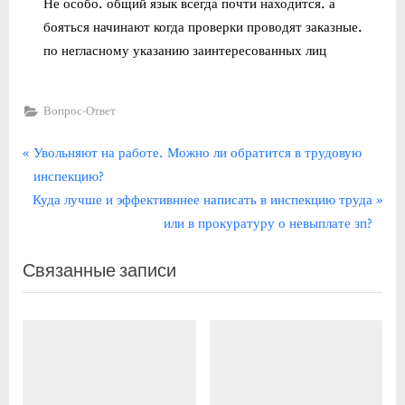
Не особо. общий язык всегда почти находится. а
бояться начинают когда проверки проводят заказные.
по негласному указанию заинтересованных лиц
Вопрос-Ответ
Навигация
П
Увольняют на работе. Можно ли обратится в трудовую
р
инспекцию?
по
С
е
Куда лучше и эффективннее написать в инспекцию труда
записям
л
д
или в прокуратуру о невыплате зп?
е
ы
Связанные записи
д
д
у
у
ю
щ
щ
а
а
я
я
з