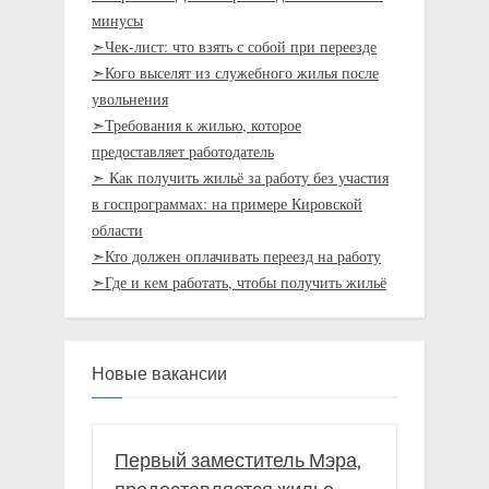
минусы
➣Чек-лист: что взять с собой при переезде
➣Кого выселят из служебного жилья после
увольнения
➣Требования к жилью, которое
предоставляет работодатель
➣ Как получить жильё за работу без участия
в госпрограммах: на примере Кировской
области
➣Кто должен оплачивать переезд на работу
➣Где и кем работать, чтобы получить жильё
Новые вакансии
Первый заместитель Мэра,