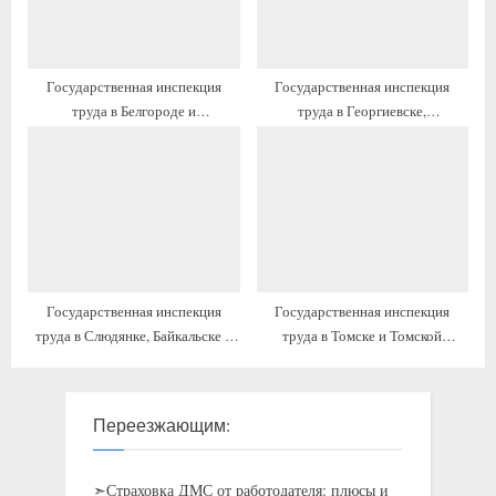
Государственная инспекция
Государственная инспекция
труда в Белгороде и
труда в Георгиевске,
Белгородской области: контакты,
Георгиевский район
график работы, официальный
сайт
Государственная инспекция
Государственная инспекция
труда в Слюдянке, Байкальске и
труда в Томске и Томской
Слюдянском районе: контакты,
области: контакты, график
график работы, официальный
работы, официальный сайт
сайт
Переезжающим:
➣Страховка ДМС от работодателя: плюсы и