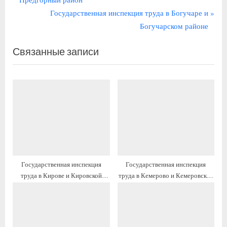
по
е
С
Государственная инспекция труда в Богучаре и
записям
д
л
Богучарском районе
ы
е
Связанные записи
д
д
у
у
щ
ю
а
щ
я
а
з
я
а
з
п
а
и
п
Государственная инспекция
Государственная инспекция
с
и
труда в Кирове и Кировской
труда в Кемерово и Кемеровской
ь
с
области: контакты, график
области: контакты, график
:
ь
работы, официальный сайт
работы, официальный сайт
: