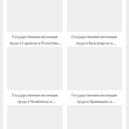
я
а
з
я
а
з
п
а
и
п
Государственная инспекция
Государственная инспекция
с
и
труда в Саранске и Республике
труда в Красноярске и
ь
с
Мордовия: контакты, график
Красноярском крае: контакты,
:
ь
работы, официальный сайт
график работы, официальный
:
сайт
Государственная инспекция
Государственная инспекция
труда в Челябинске и
труда в Прямицыно и
Челябинской области: контакты,
Октябрьском районе: контакты,
график работы, официальный
график работы, официальный
сайт
сайт