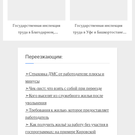
Государственная инспекция
Государственная инспекция
труда в Благодарном,
труда в Уфе и Башкортостане:
Благодарненский район
контакты, график работы,
официальный сайт
Переезжающим:
➣Страховка ДМС от работодателя: плюсы и
минусы
➣Чек-лист: что взять с собой при переезде
➣Кого выселят из служебного жилья после
увольнения
➣Требования к жилью, которое предоставляет
работодатель
➣ Как получить жильё за работу без участия в
госпрограммах: на примере Кировской