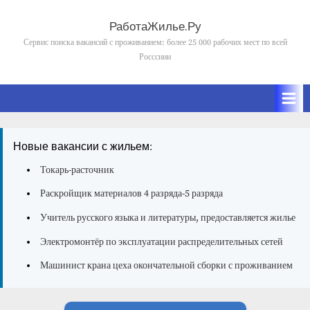
Skip
to
РаботаЖилье.Ру
content
Сервис поиска вакансий с проживанием: более 25 000 рабочих мест по всей
Росссиии
Новые вакансии с жильем:
Токарь-расточник
Раскройщик материалов 4 разряда-5 разряда
Учитель русского языка и литературы, предоставляется жилье
Электромонтёр по эксплуатации распределительных сетей
Машинист крана цеха окончательной сборки с проживанием