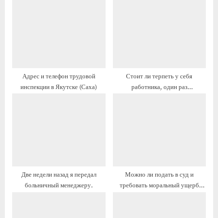
щ
ю
а
щ
я
а
з
я
а
з
п
а
Адрес и телефон трудовой
Стоит ли терпеть у себя
и
п
инспекции в Якутске (Саха)
работника, один раз
с
и
рискнувшего пожаловаться в
ь
с
трудовую инспекцию?
:
ь
:
Две недели назад я передал
Можно ли подать в суд и
больничный менеджеру.
требовать моральный ущерб
небольшой?