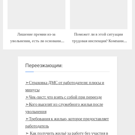
Лишение премии из-за
Поможет ли в этой ситуации
увольнения, есть ли основание
трудовая инспекция? Компания
обращения в трудовую
не хочет оформлять на работу
инспекцию?
официально, хотя
Переезжающим:
➣Страховка ДМС от работодателя: плюсы и
минусы
➣Чек-лист: что взять с собой при переезде
➣Кого выселят из служебного жилья после
увольнения
➣Требования к жилью, которое предоставляет
работодатель
➣ Как получить жильё за работу без участия в