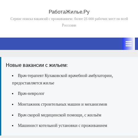
Skip
to
РаботаЖилье.Ру
content
Сервис поиска вакансий с проживанием: более 25 000 рабочих мест по всей
Росссиии
Новые вакансии с жильем:
Врач-терапевт Кулаковской врачебной амбулатории,
предоставляется жилье
Врач-невролог
Монтажник строительных машин и механизмов
Врач скорой медицинской помощи, с жильём
Машинист котельной установки с проживанием