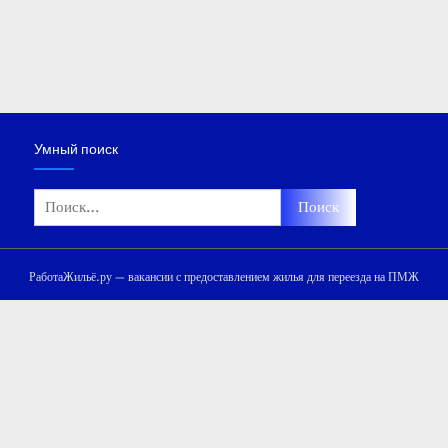
Умный поиск
Найти:
РаботаЖильё.ру — вакансии с предоставлением жилья для переезда на ПМЖ
Мы используем файлы «cookie» и сервис Яндекс.Метрика для
улучшения сайта, сбора обезличенных данных и защиты от ботов.
Для доступа к сайту необходимо дать согласие на обработку
файлов «cookie» и принять
Политику обработки персональных
данных
.