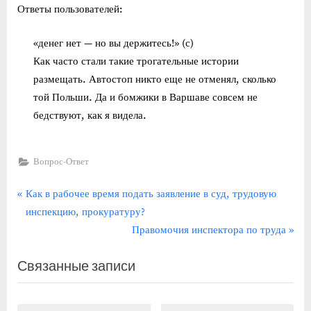
Ответы пользователей:
«денег нет — но вы держитесь!» (с)
Как часто стали такие трогательные истории
размещать. Автостоп никто еще не отменял, сколько
той Польши. Да и бомжики в Варшаве совсем не
бедствуют, как я видела.
Вопрос-Ответ
Навигация
П
Как в рабочее время подать заявление в суд, трудовую
р
инспекцию, прокуратуру?
по
е
С
Правомочия инспектора по труда
записям
д
л
Связанные записи
ы
е
д
д
у
у