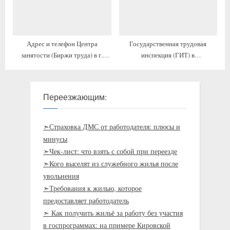
Адрес и телефон Центра
Государственная трудовая
занятости (Биржи труда) в г.
инспекция (ГИТ) в
Абинск, часы работы
Благовещенске, телефон и адрес,
как добраться
Переезжающим:
➣Страховка ДМС от работодателя: плюсы и
минусы
➣Чек-лист: что взять с собой при переезде
➣Кого выселят из служебного жилья после
увольнения
➣Требования к жилью, которое
предоставляет работодатель
➣ Как получить жильё за работу без участия
в госпрограммах: на примере Кировской