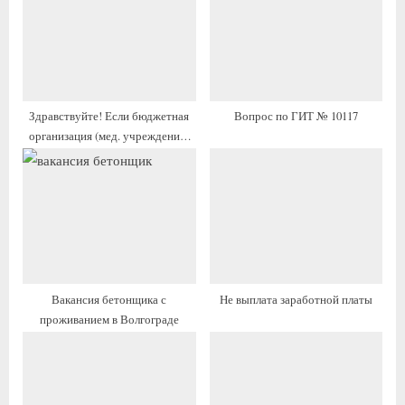
щ
щ
а
а
я
я
з
з
а
а
Здравствуйте! Если бюджетная
Вопрос по ГИТ № 10117
п
п
организация (мед. учреждение)
и
и
серьезно зажала выплаты
с
с
работнику (доплату за
интенсивность)
ь
ь
:
:
Вакансия бетонщика с
Не выплата заработной платы
проживанием в Волгограде