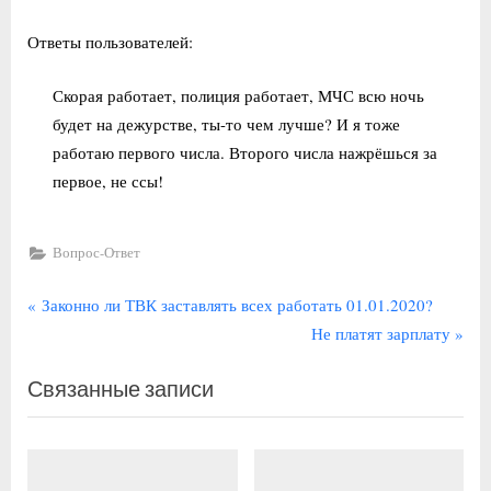
Ответы пользователей:
Скорая работает, полиция работает, МЧС всю ночь
будет на дежурстве, ты-то чем лучше? И я тоже
работаю первого числа. Второго числа нажрёшься за
первое, не ссы!
Вопрос-Ответ
Навигация
П
Законно ли ТВК заставлять всех работать 01.01.2020?
р
С
Не платят зарплату
по
е
л
записям
Связанные записи
д
е
ы
д
д
у
у
ю