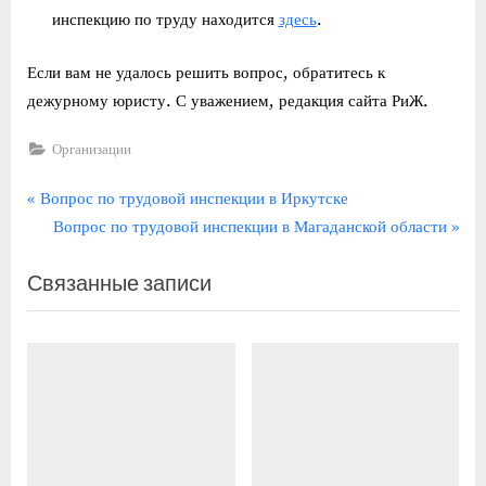
инспекцию по труду находится
здесь
.
Если вам не удалось решить вопрос, обратитесь к
дежурному юристу. С уважением, редакция сайта РиЖ.
Организации
Навигация
П
Вопрос по трудовой инспекции в Иркутске
р
С
Вопрос по трудовой инспекции в Магаданской области
по
е
л
записям
Связанные записи
д
е
ы
д
д
у
у
ю
щ
щ
а
а
я
я
з
з