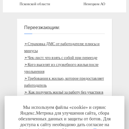
Псковской области
Ненецком АО
Переезжающим:
➣Страховка ДМС от работодателя: плюсы и
минусы
➣Чек-лист: что взять с собой при переезде
➣Кого выселят из служебного жилья после
увольнения
➣Требования к жилью, которое предоставляет
работодатель
➣ Как получить жильё за работу без участия в
госпрограммах: на примере Кировской
области
Мы используем файлы «cookie» и сервис
Яндекс.Метрика для улучшения сайта, сбора
➣Кто должен оплачивать переезд на работу
обезличенных данных и защиты от ботов. Для
➣Где и кем работать, чтобы получить жильё
доступа к сайту необходимо дать согласие на