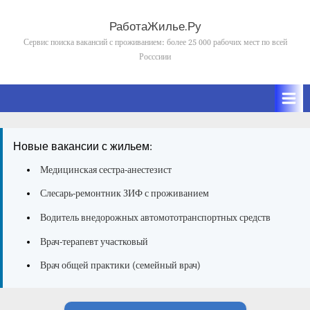
Skip
to
РаботаЖилье.Ру
content
Сервис поиска вакансий с проживанием: более 25 000 рабочих мест по всей
Росссиии
Новые вакансии с жильем:
Медицинская сестра-анестезист
Слесарь-ремонтник ЗИФ с проживанием
Водитель внедорожных автомототранспортных средств
Врач-терапевт участковый
Врач общей практики (семейный врач)