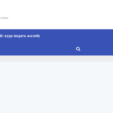
сссиии
: куда подать жалобу
Toggle
search
form