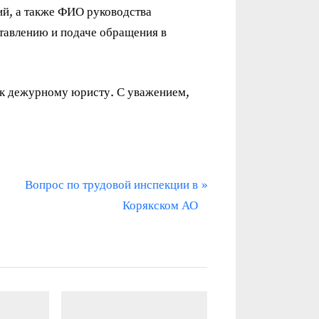
ий, а также ФИО руководства
ставлению и подаче обращения в
ь к дежурному юристу. С уважением,
С
Вопрос по трудовой инспекции в
л
Корякском АО
е
д
у
ю
щ