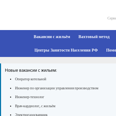
Skip
to
content
Серви
Вакансии с жильём
Вахтовый метод
Центры Занятости Населения РФ
Помо
Новые вакансии с жильем:
Оператор котельной
Инженер по организации управления производством
Инженер-технолог
Врач-кардиолог, с жильём
Электрогазосварщик