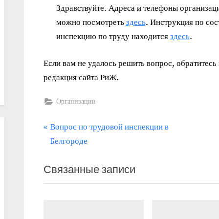
Здравствуйте. Адреса и телефоны организац
можно посмотреть
здесь
. Инструкция по со
инспекцию по труду находится
здесь
.
Если вам не удалось решить вопрос, обратитес
редакция сайта РиЖ.
Организации
П
Навигация
Вопрос по трудовой инспекции в
р
Белгороде
по
е
записям
Связанные записи
д
ы
д
у