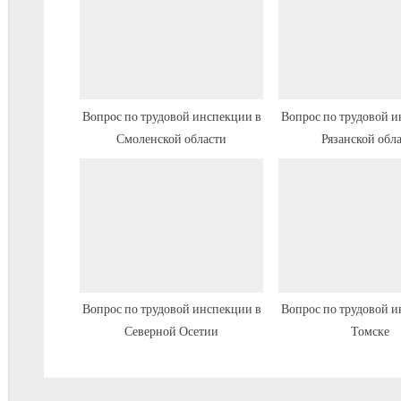
щ
а
я
з
а
Вопрос по трудовой инспекции в
Вопрос по трудовой и
Смоленской области
Рязанской обл
п
и
с
ь
:
Вопрос по трудовой инспекции в
Вопрос по трудовой и
Северной Осетии
Томске