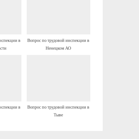
а
я
з
а
п
нспекции в
Вопрос по трудовой инспекции в
асти
Ненецком АО
и
с
ь
:
нспекции в
Вопрос по трудовой инспекции в
Тыве