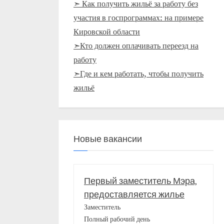
➣ Как получить жильё за работу без
участия в госпрограммах: на примере
Кировской области
➣Кто должен оплачивать переезд на
работу
➣Где и кем работать, чтобы получить
жильё
Новые вакансии
Первый заместитель Мэра,
предоставляется жилье
Заместитель
Полный рабочий день