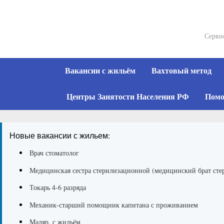
Skip
to
content
Серви
Вакансии с жильём
Вахтовый метод
Центры Занятости Населения РФ
Помо
Новые вакансии с жильем:
Врач стоматолог
Медицинская сестра стерилизационной (медицинский брат ст
Токарь 4-6 разряда
Механик-старший помощник капитана с проживанием
Маляр, с жильём