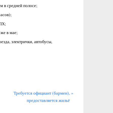
м в средней полосе;
асов);
ПХ;
же в мае;
езда, электрички, автобусы,
С
Требуется официант (бармен),
л
предоставляется жильё
е