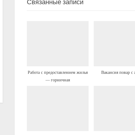
Связанные записи
д
ы
д
у
щ
а
я
з
а
Работа с предоставлением жилья
Вакансия повар с
— горничная
п
и
с
ь
: