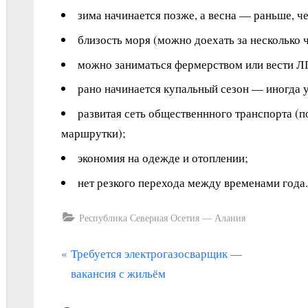
зима начинается позже, а весна — раньше, че
близость моря (можно доехать за несколько ч
можно заниматься фермерством или вести Л
рано начинается купальный сезон — иногда у
развитая сеть общественнного транспорта (по
маршрутки);
экономия на одежде и отоплении;
нет резкого перехода между временами года.
Республика Северная Осетия — Алания
П
Навигация
Требуется электрогазосварщик —
р
вакансия с жильём
по
е
записям