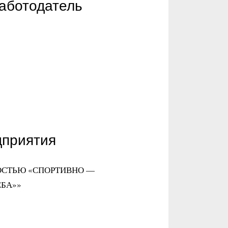
работодатель
дприятия
НОСТЬЮ «СПОРТИВНО —
БА»»