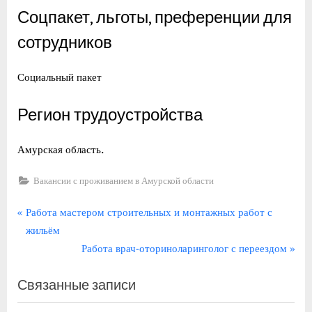
Соцпакет, льготы, преференции для
сотрудников
Социальный пакет
Регион трудоустройства
Амурская область.
Вакансии с проживанием в Амурской области
Навигация
П
Работа мастером строительных и монтажных работ с
р
жильём
по
е
С
Работа врач-оториноларинголог с переездом
записям
д
л
Связанные записи
ы
е
д
д