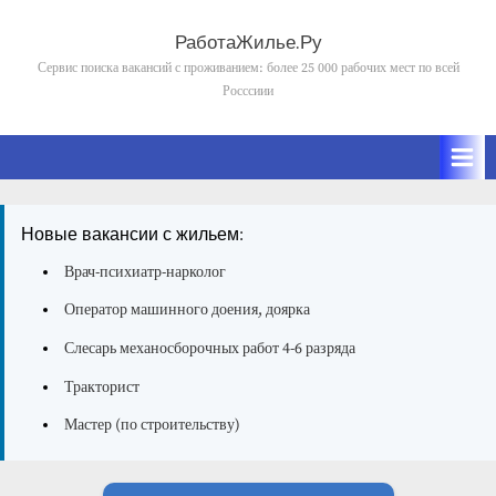
Skip
to
РаботаЖилье.Ру
content
Сервис поиска вакансий с проживанием: более 25 000 рабочих мест по всей
Росссиии
Новые вакансии с жильем:
Врач-психиатр-нарколог
Оператор машинного доения, доярка
Слесарь механосборочных работ 4-6 разряда
Тракторист
Мастер (по строительству)