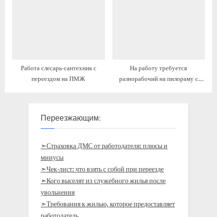
ПМЖ
Работа слесарь-сантехник с
На работу требуется
переездом на ПМЖ
разнорабочий на пилораму с
предоставлением жилья
Переезжающим:
➣Страховка ДМС от работодателя: плюсы и
минусы
➣Чек-лист: что взять с собой при переезде
➣Кого выселят из служебного жилья после
увольнения
➣Требования к жилью, которое предоставляет
работодатель