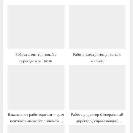
у
у
щ
ю
а
щ
я
а
з
я
а
з
п
а
Работа агент торговый с
Работа электриком участка с
и
п
переездом на ПМЖ
жильём
с
и
ь
с
:
ь
:
Вакансия от работодателя — врач
Работа директор (Генеральный
психиатр -нарколог с жильём и
директор, управляющий)
переездом
предприятия с переездом на