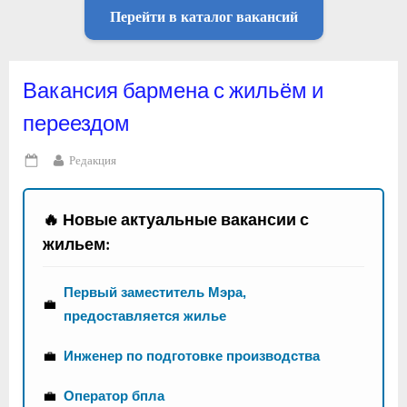
Перейти в каталог вакансий
Вакансия бармена с жильём и
переездом
By
Редакция
Posted
on
🔥 Новые актуальные вакансии с
жильем:
Первый заместитель Мэра,
💼
предоставляется жилье
💼
Инженер по подготовке производства
💼
Оператор бпла