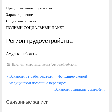
Предоставление служ.жилья
Здравохранение
Социальный пакет
ПОЛНЫЙ СОЦИАЛЬНЫЙ ПАКЕТ
Регион трудоустройства
Амурская область.
Вакансии с проживанием в Амурской области
Навигация
П
Вакансия от работодателя — фельдшер скорой
р
медицинской помощи с переездом
по
е
С
Вакансия официант с жильём
записям
д
л
Связанные записи
ы
е
д
д