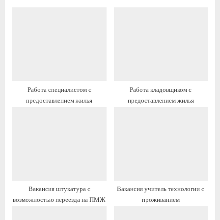
у
у
щ
ю
а
щ
я
а
з
я
а
з
п
а
Работа специалистом с
Работа кладовщиком с
и
п
предоставлением жилья
предоставлением жилья
с
и
ь
с
:
ь
:
Вакансия штукатура с
Вакансия учитель технологии с
возможностью переезда на ПМЖ
проживанием