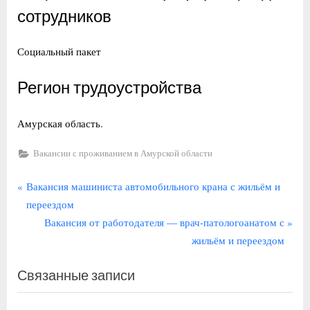
сотрудников
Социальный пакет
Регион трудоустройства
Амурская область.
Вакансии с проживанием в Амурской области
Навигация
П
Вакансия машиниста автомобильного крана с жильём и
р
переездом
по
е
С
Вакансия от работодателя — врач-патологоанатом с
записям
д
л
жильём и переездом
ы
е
Связанные записи
д
д
у
у