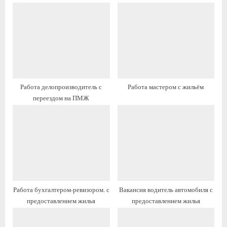
щ
ю
а
щ
я
а
з
я
а
з
п
а
и
п
Работа делопроизводитель с
Работа мастером с жильём
с
и
переездом на ПМЖ
ь
с
:
ь
:
Работа бухгалтером-ревизором. с
Вакансия водитель автомобиля с
предоставлением жилья
предоставлением жилья