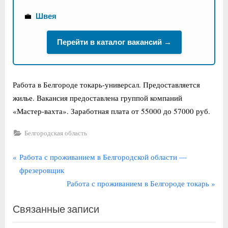
💼
Швея
Перейти в каталог вакансий →
Работа в Белгороде токарь-универсал. Предоставляется
жилье. Вакансия предоставлена группой компаний
«Мастер-вахта». Заработная плата от 55000 до 57000 руб.
Белгородская область
Навигация
П
Работа с проживанием в Белгородской области —
р
фрезеровщик
по
е
С
Работа с проживанием в Белгороде токарь
записям
д
л
Связанные записи
ы
е
д
д