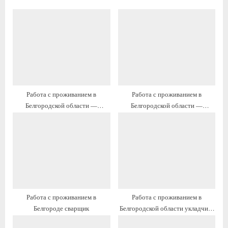
у
у
щ
ю
а
щ
я
а
з
я
а
з
п
а
Работа с проживанием в
Работа с проживанием в
и
п
Белгородской области —
Белгородской области —
с
и
фрезеровщик
комплектовщик
ь
с
:
ь
:
Работа с проживанием в
Работа с проживанием в
Белгороде сварщик
Белгородской области укладчик-
упаковщик