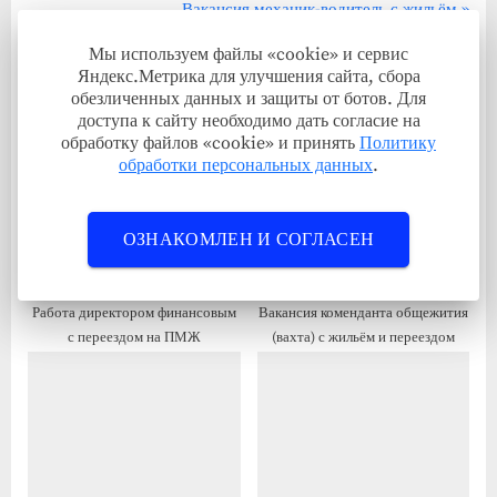
е
С
Вакансия механик-водитель с жильём
записям
д
л
Мы используем файлы «cookie» и сервис
Связанные записи
ы
е
Яндекс.Метрика для улучшения сайта, сбора
д
д
обезличенных данных и защиты от ботов. Для
доступа к сайту необходимо дать согласие на
у
у
обработку файлов «cookie» и принять
Политику
щ
ю
обработки персональных данных
.
а
щ
я
а
ОЗНАКОМЛЕН И СОГЛАСЕН
з
я
а
з
п
а
Работа директором финансовым
Вакансия коменданта общежития
и
п
с переездом на ПМЖ
(вахта) с жильём и переездом
с
и
ь
с
:
ь
: