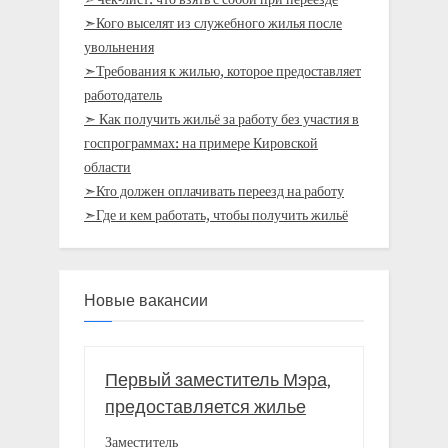
➣Чек-лист: что взять с собой при переезде
➣Кого выселят из служебного жилья после
увольнения
➣Требования к жилью, которое предоставляет
работодатель
➣ Как получить жильё за работу без участия в
госпрограммах: на примере Кировской
области
➣Кто должен оплачивать переезд на работу
➣Где и кем работать, чтобы получить жильё
Новые вакансии
Первый заместитель Мэра,
предоставляется жилье
Заместитель