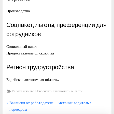
Производство
Соцпакет, льготы, преференции для
сотрудников
Социальный пакет
Предоставление служ.жилья
Регион трудоустройства
Еврейская автономная область.
Работа и жильё в Еврейской автономной области
Навигация
П
Вакансия от работодателя — механик-водитель с
р
переездом
по