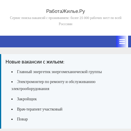
Skip
to
РаботаЖилье.Ру
content
Сервис поиска вакансий с проживанием: более 25 000 рабочих мест по всей
Росссиии
Новые вакансии с жильем:
Главный энергетик энергомеханической группы
Электромонтер по ремонту и обслуживанию
электрооборудования
Закройщик
Врач-терапевт участковый
Повар