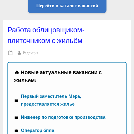
Перейти в каталог вакансий
Работа облицовщиком-
плиточником с жильём
By
Редакция
Posted
on
🔥 Новые актуальные вакансии с
жильем:
Первый заместитель Мэра,
💼
предоставляется жилье
💼
Инженер по подготовке производства
💼
Оператор бпла