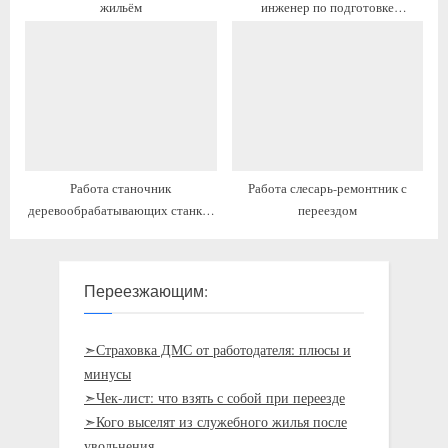
жильём
инженер по подготовке
производства с жильём
Работа станочник
Работа слесарь-ремонтник с
деревообрабатывающих станков
переездом
с переездом на ПМЖ
Переезжающим:
➣Страховка ДМС от работодателя: плюсы и
минусы
➣Чек-лист: что взять с собой при переезде
➣Кого выселят из служебного жилья после
увольнения