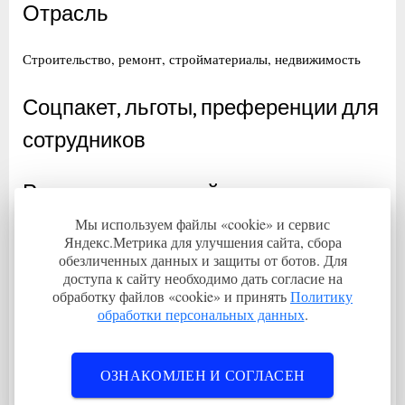
Отрасль
Строительство, ремонт, стройматериалы, недвижимость
Соцпакет, льготы, преференции для
сотрудников
Регион трудоустройства
Мы используем файлы «cookie» и сервис
Хабаровский край.
Яндекс.Метрика для улучшения сайта, сбора
обезличенных данных и защиты от ботов. Для
доступа к сайту необходимо дать согласие на
Хабаровский край
обработку файлов «cookie» и принять
Политику
обработки персональных данных
.
Навигация
П
Вакансия испытатель электрических машин, аппаратов и
р
приборов 4 разряда с предоставлением жилья
по
С
е
Вакансия старшего водителя автомобиля с проживанием
ОЗНАКОМЛЕН И СОГЛАСЕН
записям
л
д