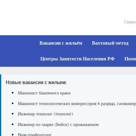
Skip
to
content
Серви
Вакансии с жильём
Вахтовый метод
Центры Занятости Населения РФ
Помо
Новые вакансии с жильем:
Машинист башенного крана
Машинист технологических компрессоров 6 разряда, газокомп
Инженер-технолог (технолог)
Инженер по сварке (Бийск) с проживанием
Врач-профпатолог