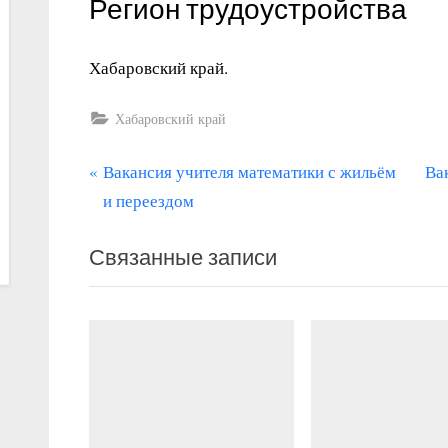
Регион трудоустройства
Хабаровский край.
Хабаровский край
П
С
Навигация
Вакансия учителя математики с жильём
Ва
р
л
и переездом
по
е
е
записям
Связанные записи
д
д
ы
у
д
ю
у
щ
щ
а
а
я
я
з