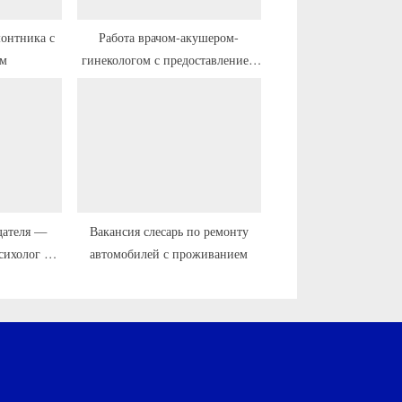
монтника с
Работа врачом-акушером-
ем
гинекологом с предоставлением
жилья
дателя —
Вакансия слесарь по ремонту
сихолог в
автомобилей с проживанием
 переездом