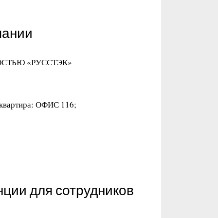
пании
ОСТЬЮ «РУССТЭК»
/квартира: ОФИС 116;
нции для сотрудников