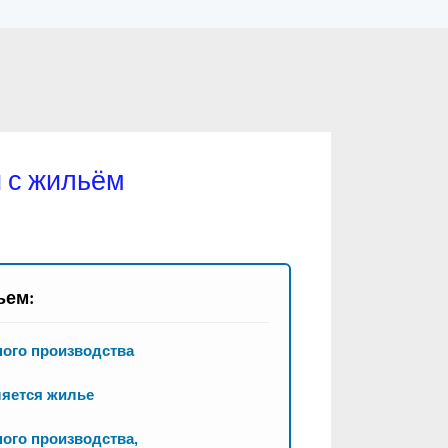
 с жильём
ьем:
ного производства
ляется жилье
ого производства,