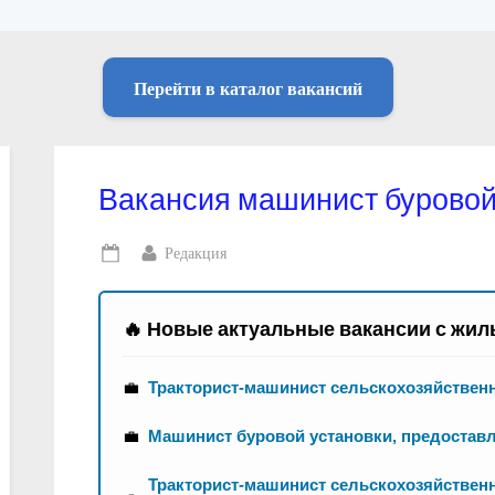
Перейти в каталог вакансий
Вакансия машинист буровой
By
Редакция
Posted
on
🔥 Новые актуальные вакансии с жил
💼
Тракторист-машинист сельскохозяйствен
💼
Машинист буровой установки, предостав
Тракторист-машинист сельскохозяйственн