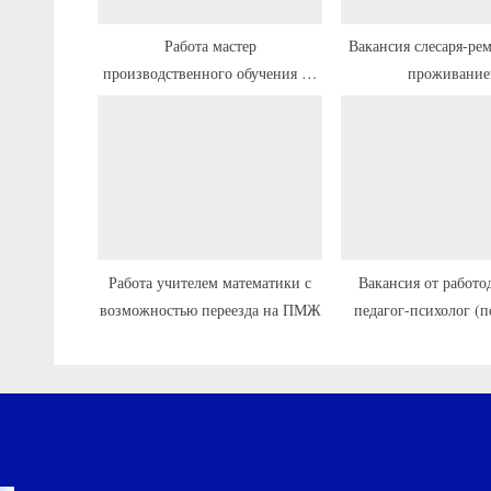
з
а
а
п
Работа мастер
Вакансия слесаря-ре
производственного обучения по
проживани
п
и
профилю контроль работы
и
с
измерительных приборов.
с
ь
метрология с переездом
ь
:
:
Работа учителем математики с
Вакансия от работо
возможностью переезда на ПМЖ
педагог-психолог (п
сфере образования) с