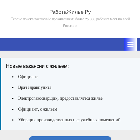
Skip
to
РаботаЖилье.Ру
content
Сервис поиска вакансий с проживанием: более 25 000 рабочих мест по всей
Росссиии
Новые вакансии с жильем:
Официант
Врач здравпункта
Электрогазосварщик, предоставляется жилье
Официант, с жильём
Уборщик производственных и служебных помещений