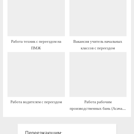
ь
:
:
Работа техник с переездом на
Вакансия учитель начальных
ПМЖ
классов с переездом
Работа водителем с переездом
Работа рабочим
производственных бань (Асача) с
предоставлением жилья
Переезжающим: