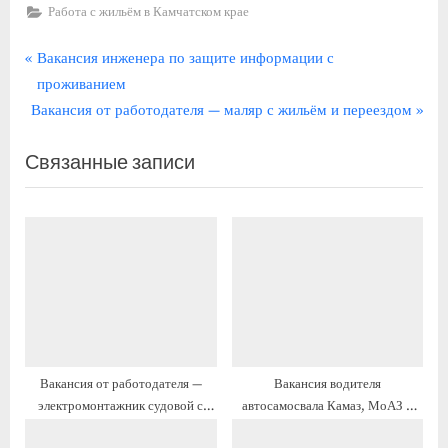
Работа с жильём в Камчатском крае
Навигация
П
Вакансия инженера по защите информации с
р
проживанием
по
С
е
Вакансия от работодателя — маляр с жильём и переездом
записям
л
д
Связанные записи
е
ы
д
д
у
у
ю
щ
щ
а
а
я
я
з
з
а
а
п
Вакансия от работодателя —
Вакансия водителя
п
и
электромонтажник судовой с
автосамосвала Камаз, МоАЗ с
и
с
жильём и переездом
проживанием
с
ь