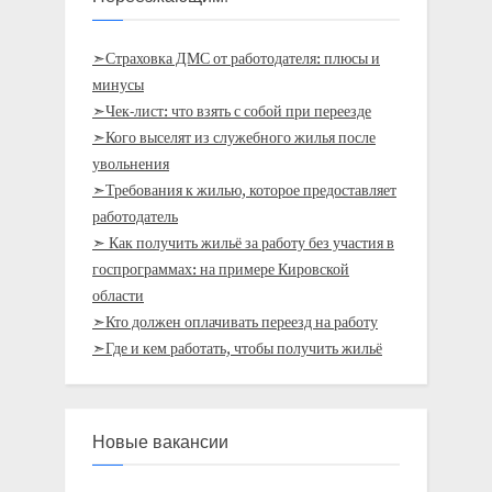
➣Страховка ДМС от работодателя: плюсы и
минусы
➣Чек-лист: что взять с собой при переезде
➣Кого выселят из служебного жилья после
увольнения
➣Требования к жилью, которое предоставляет
работодатель
➣ Как получить жильё за работу без участия в
госпрограммах: на примере Кировской
области
➣Кто должен оплачивать переезд на работу
➣Где и кем работать, чтобы получить жильё
Новые вакансии