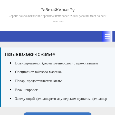
Skip
to
РаботаЖилье.Ру
Сервис поиска вакансий с проживанием: более 25 000 рабочих мест по всей
content
Росссиии
Новые вакансии с жильем:
Врач-дерматолог (дерматовенеролог) с проживанием
Специалист тайского массажа
Повар, предоставляется жилье
Врач-невролог
Заведующий фельдшерско-акушерским пунктом-фельдшер