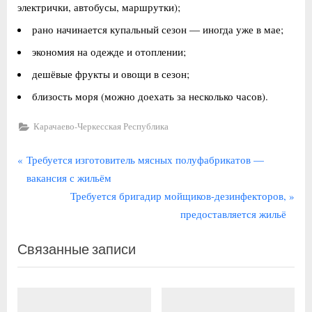
электрички, автобусы, маршрутки);
рано начинается купальный сезон — иногда уже в мае;
экономия на одежде и отоплении;
дешёвые фрукты и овощи в сезон;
близость моря (можно доехать за несколько часов).
Карачаево-Черкесская Республика
Навигация
П
Требуется изготовитель мясных полуфабрикатов —
р
вакансия с жильём
по
е
С
Требуется бригадир мойщиков-дезинфекторов,
записям
д
л
предоставляется жильё
ы
е
Связанные записи
д
д
у
у
щ
ю
а
щ