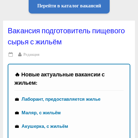
Перейти в каталог вакансий
Вакансия подготовитель пищевого
сырья с жильём
By
Редакция
Posted
on
🔥 Новые актуальные вакансии с
жильем:
💼
Лаборант, предоставляется жилье
💼
Маляр, с жильём
💼
Акушерка, с жильём