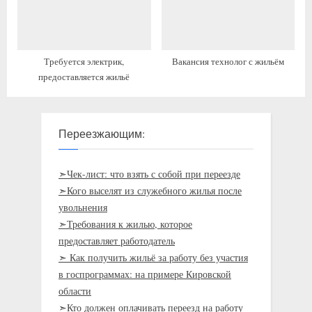
Требуется электрик,
Вакансия технолог с жильём
предоставляется жильё
Переезжающим:
➣Чек-лист: что взять с собой при переезде
➣Кого выселят из служебного жилья после
увольнения
➣Требования к жилью, которое
предоставляет работодатель
➣ Как получить жильё за работу без участия
в госпрограммах: на примере Кировской
области
➣Кто должен оплачивать переезд на работу