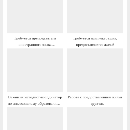
я
а
з
я
а
з
п
а
и
п
Требуется преподаватель
Требуется комплектовщик,
с
и
иностранного языка
предоставляется жильё
ь
с
(английского) — вакансия с
:
ь
жильём
:
Вакансия методист-координатор
Работа с предоставлением жилья
по инклюзивному образованию с
— грузчик
жильём