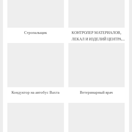
щ
а
а
я
я
з
з
а
Стропальщик
КОНТРОЛЕР МАТЕРИАЛОВ,
а
п
ЛЕКАЛ И ИЗДЕЛИЙ ЦЕНТРА
п
и
ТРУДОВОЙ АДАПТАЦИИ
и
с
ОСУЖДЕННЫХ
с
ь
ь
:
:
Кондуктор на автобус Вахта
Ветеринарный врач