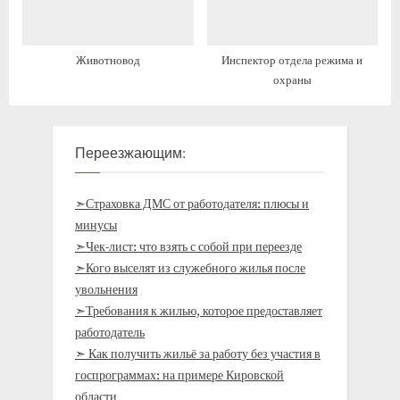
Животновод
Инспектор отдела режима и
охраны
Переезжающим:
➣Страховка ДМС от работодателя: плюсы и
минусы
➣Чек-лист: что взять с собой при переезде
➣Кого выселят из служебного жилья после
увольнения
➣Требования к жилью, которое предоставляет
работодатель
➣ Как получить жильё за работу без участия в
госпрограммах: на примере Кировской
области