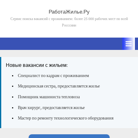
Skip
to
РаботаЖилье.Ру
content
Сервис поиска вакансий с проживанием: более 25 000 рабочих мест по всей
Росссиии
Новые вакансии с жильем:
Специалист по кадрам с проживанием
Медицинская сестра, предоставляется жилье
Помощник машиниста тепловоза
Врач хирург, предоставляется жилье
Мастер по ремонту технологического оборудования