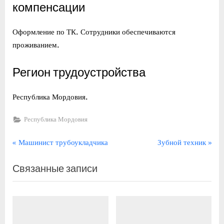
компенсации
Оформление по ТК. Сотрудники обеспечиваются
проживанием.
Регион трудоустройства
Республика Мордовия.
Республика Мордовия
Навигация
П
С
Машинист трубоукладчика
Зубной техник
р
л
по
Связанные записи
е
е
записям
д
д
ы
у
д
ю
у
щ