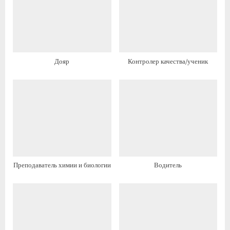
у
щ
щ
а
а
я
я
з
з
а
Дояр
Контролер качества/ученик
а
п
п
и
и
с
с
ь
ь
:
:
Преподаватель химии и биологии
Водитель