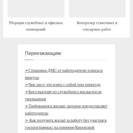
Уборщик служебных и офисных
Контролер станочных и
помещений
слесарных работ
Переезжающим:
➣Страховка ДМС от работодателя: плюсы и
минусы
➣Чек-лист: что взять с собой при переезде
➣Кого выселят из служебного жилья после
увольнения
➣Требования к жилью, которое предоставляет
работодатель
➣ Как получить жильё за работу без участия в
госпрограммах: на примере Кировской