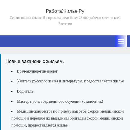
Skip
to
РаботаЖилье.Ру
content
Сервис поиска вакансий с проживанием: более 25 000 рабочих мест по всей
Росссиии
Новые вакансии с жильем:
Врач-акушер-гинеколог
Учитель русского языка и литературы, предоставляется жилье
Водитель
Мастер производственного обучения (станочник)
Медицинская сестра по приему вызовов скорой медицинской
помощи и передаче их выездным бригадам скорой медицинской
помощи, предоставляется жилье