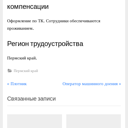
компенсации
Оформление по ТК. Сотрудники обеспечиваются
проживанием.
Регион трудоустройства
Пермский край.
Пермский край
Навигация
П
С
Плотник
Оператор машинного доения
р
л
по
Связанные записи
е
е
записям
д
д
ы
у
д
ю