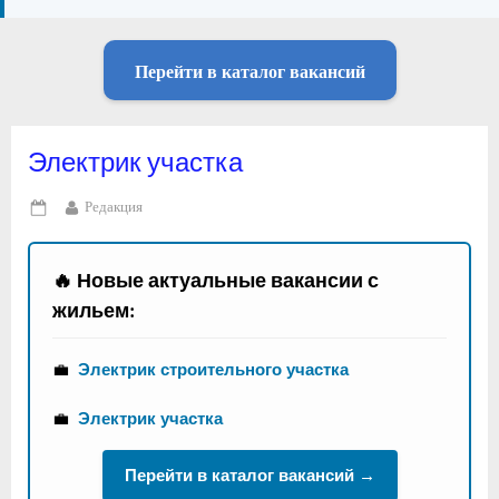
Перейти в каталог вакансий
Электрик участка
By
Редакция
Posted
on
🔥 Новые актуальные вакансии с
жильем:
💼
Электрик строительного участка
💼
Электрик участка
Перейти в каталог вакансий →