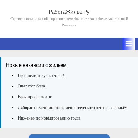
Skip
to
РаботаЖилье.Ру
content
Сервис поиска вакансий с проживанием: более 25 000 рабочих мест по всей
Росссиии
Новые вакансии с жильем:
Врач-педиатр участковый
Оператор бпла
Врач-профпатолог
Лаборант селекционно-семеноводческого центра, с жильём
Инженер по нормированию труда