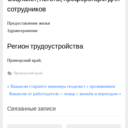
сотрудников
Предоставление жилья
Здравохранение
Регион трудоустройства
Приморский край.
Приморский край
Навигация
П
Вакансия старшего инженера геодезист с проживанием
С
р
Вакансия от работодателя — повар с жильём и переездом
по
л
е
записям
Связанные записи
е
д
д
ы
у
д