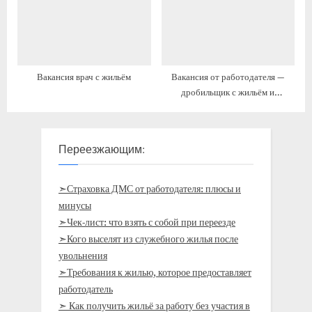
Вакансия врач с жильём
Вакансия от работодателя —
дробильщик с жильём и
переездом
Переезжающим:
➣Страховка ДМС от работодателя: плюсы и
минусы
➣Чек-лист: что взять с собой при переезде
➣Кого выселят из служебного жилья после
увольнения
➣Требования к жилью, которое предоставляет
работодатель
➣ Как получить жильё за работу без участия в