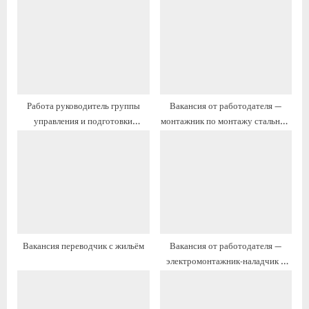
ю
у
щ
щ
а
а
я
я
з
з
а
а
Работа руководитель группы
Вакансия от работодателя —
п
п
управления и подготовки
монтажник по монтажу стальных
и
и
инженерных изысканий с
и железобетонных конструкций с
с
с
переездом на ПМЖ
переездом
ь
ь
:
:
Вакансия переводчик с жильём
Вакансия от работодателя —
электромонтажник-наладчик с
проживанием