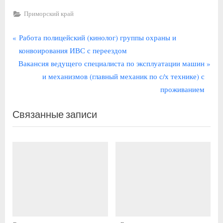
Приморский край
Навигация
П
Работа полицейский (кинолог) группы охраны и
р
конвоирования ИВС с переездом
по
С
е
Вакансия ведущего специалиста по эксплуатации машин
записям
л
д
и механизмов (главный механик по с/х технике) с
е
ы
проживанием
д
д
Связанные записи
у
у
ю
щ
щ
а
а
я
я
з
з
а
а
п
п
и
и
с