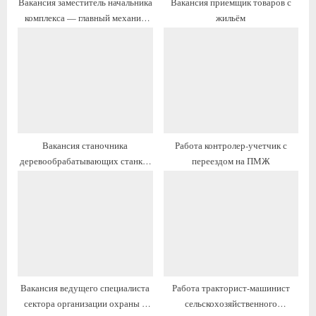
Вакансия заместитель начальника
Вакансия приемщик товаров с
с
ь
комплекса — главный механик
жильём
ь
:
(производство СПГ) с жильём
:
Вакансия станочника
Работа контролер-учетчик с
деревообрабатывающих станков
переездом на ПМЖ
(ИРс-2024) с жильём и переездом
Вакансия ведущего специалиста
Работа тракторист-машинист
сектора организации охраны с
сельскохозяйственного