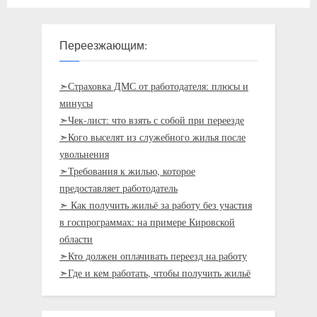
проживанием
производства с переездом
Переезжающим:
➣Страховка ДМС от работодателя: плюсы и
минусы
➣Чек-лист: что взять с собой при переезде
➣Кого выселят из служебного жилья после
увольнения
➣Требования к жилью, которое
предоставляет работодатель
➣ Как получить жильё за работу без участия
в госпрограммах: на примере Кировской
области
➣Кто должен оплачивать переезд на работу
➣Где и кем работать, чтобы получить жильё