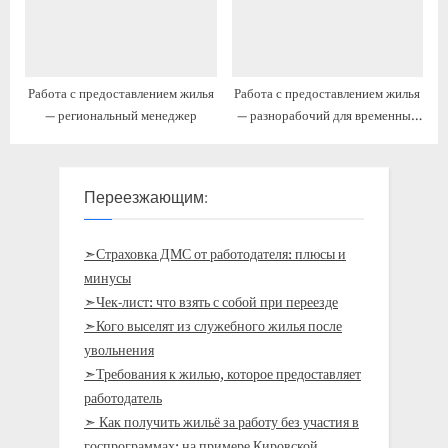
Работа с предоставлением жилья
Работа с предоставлением жилья
— региональный менеджер
— разнорабочий для временных
работ
Переезжающим:
➣Страховка ДМС от работодателя: плюсы и
минусы
➣Чек-лист: что взять с собой при переезде
➣Кого выселят из служебного жилья после
увольнения
➣Требования к жилью, которое предоставляет
работодатель
➣ Как получить жильё за работу без участия в
госпрограммах: на примере Кировской