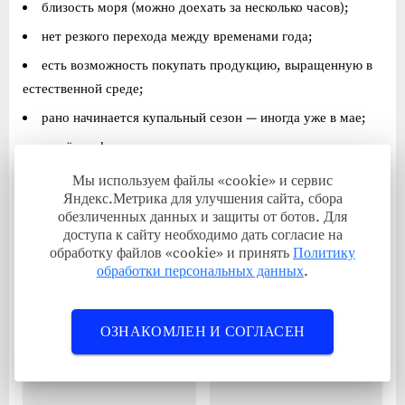
близость моря (можно доехать за несколько часов);
нет резкого перехода между временами года;
есть возможность покупать продукцию, выращенную в
естественной среде;
рано начинается купальный сезон — иногда уже в мае;
дешёвые фрукты и овощи в сезон;
можно заниматься фермерством или вести ЛПХ.
Мы используем файлы «cookie» и сервис
Яндекс.Метрика для улучшения сайта, сбора
обезличенных данных и защиты от ботов. Для
Республика Дагестан
доступа к сайту необходимо дать согласие на
обработку файлов «cookie» и принять
Политику
Навигация
П
Требуется микробиолог — вакансия с жильём
обработки персональных данных
.
р
С
Требуется инженер-конструктор, предоставляется жильё
по
е
л
записям
Связанные записи
д
е
ОЗНАКОМЛЕН И СОГЛАСЕН
ы
д
д
у
у
ю