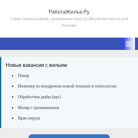
Skip
to
РаботаЖилье.Ру
content
Сервис поиска вакансий с проживанием: более 25 000 рабочих мест по всей
Росссиии
Новые вакансии с жильем:
Повар
Инженер по внедрению новой техники и технологии
Обработчик рыбы (ирс)
Маляр с проживанием
Врач-хирург