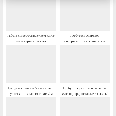
щ
щ
а
а
я
я
з
з
а
а
Работа с предоставлением жилья
Требуется оператор
п
п
— слесарь-сантехник
непрерывного стекловолокна,
и
и
предоставляется жильё
с
с
ь
ь
:
:
Требуется ткачиха/ткач ткацкого
Требуется учитель начальных
участка — вакансия с жильём
классов, предоставляется жильё