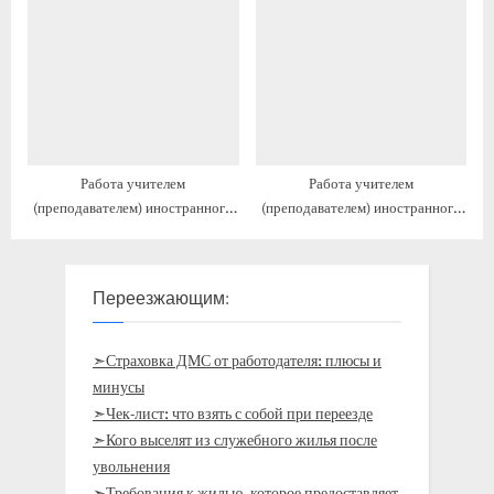
Работа учителем
Работа учителем
(преподавателем) иностранного
(преподавателем) иностранного
языка с предоставлением жилья
языка с предоставлением жилья
Переезжающим:
➣Страховка ДМС от работодателя: плюсы и
минусы
➣Чек-лист: что взять с собой при переезде
➣Кого выселят из служебного жилья после
увольнения