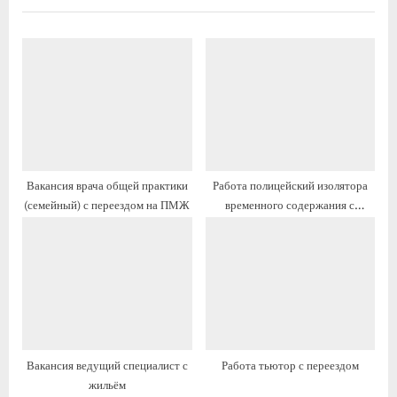
д
д
у
у
щ
ю
а
щ
я
а
з
я
а
з
п
а
Вакансия врача общей практики
Работа полицейский изолятора
и
п
(семейный) с переездом на ПМЖ
временного содержания с
с
и
переездом
ь
с
:
ь
:
Вакансия ведущий специалист с
Работа тьютор с переездом
жильём