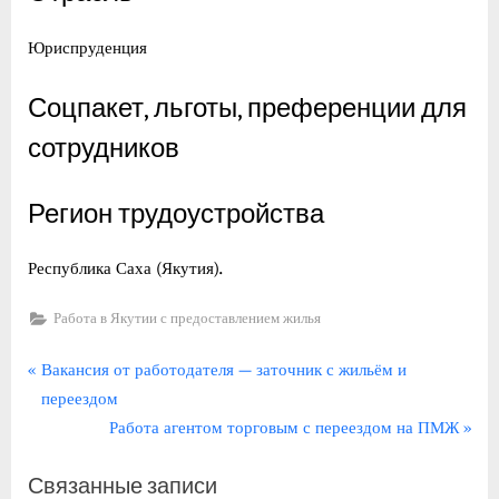
Юриспруденция
Соцпакет, льготы, преференции для
сотрудников
Регион трудоустройства
Республика Саха (Якутия).
Работа в Якутии с предоставлением жилья
Навигация
П
Вакансия от работодателя — заточник с жильём и
р
переездом
по
е
С
Работа агентом торговым с переездом на ПМЖ
записям
д
л
Связанные записи
ы
е