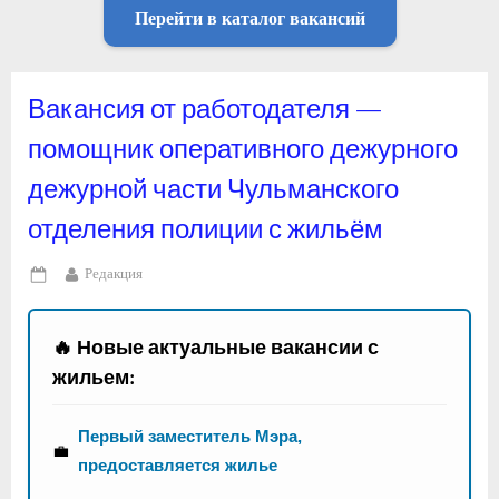
Перейти в каталог вакансий
Вакансия от работодателя —
помощник оперативного дежурного
дежурной части Чульманского
отделения полиции с жильём
By
Редакция
Posted
on
🔥 Новые актуальные вакансии с
жильем:
Первый заместитель Мэра,
💼
предоставляется жилье