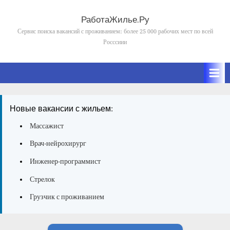
Skip
to
РаботаЖилье.Ру
content
Сервис поиска вакансий с проживанием: более 25 000 рабочих мест по всей
Росссиии
Новые вакансии с жильем:
Массажист
Врач-нейрохирург
Инженер-программист
Стрелок
Грузчик с проживанием