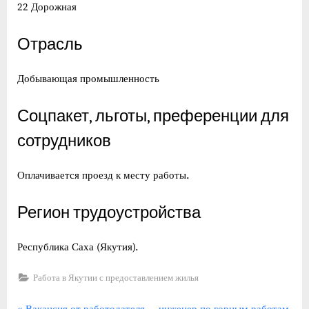
22 Дорожная
Отрасль
Добывающая промышленность
Соцпакет, льготы, преференции для
сотрудников
Оплачивается проезд к месту работы.
Регион трудоустройства
Республика Саха (Якутия).
Работа в Якутии с предоставлением жилья
П