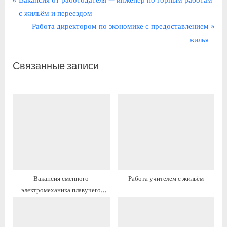
Навигация
Вакансия от работодателя — инженер по горным работам
р
с жильём и переездом
по
е
С
Работа директором по экономике с предоставлением
записям
д
л
жилья
ы
е
Связанные записи
д
д
у
у
щ
ю
а
щ
я
а
з
я
а
з
п
а
и
п
Вакансия сменного
Работа учителем с жильём
с
и
электромеханика плавучего
ь
с
крана с жильём и переездом
:
ь
: