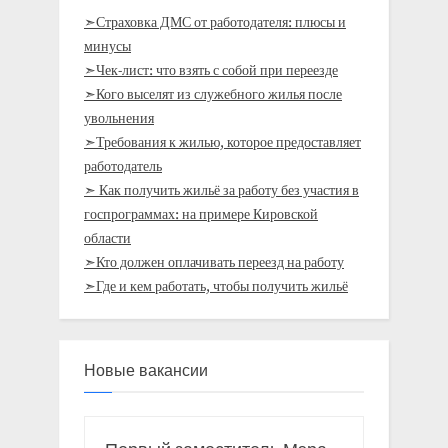
➣Страховка ДМС от работодателя: плюсы и
минусы
➣Чек-лист: что взять с собой при переезде
➣Кого выселят из служебного жилья после
увольнения
➣Требования к жилью, которое предоставляет
работодатель
➣ Как получить жильё за работу без участия в
госпрограммах: на примере Кировской
области
➣Кто должен оплачивать переезд на работу
➣Где и кем работать, чтобы получить жильё
Новые вакансии