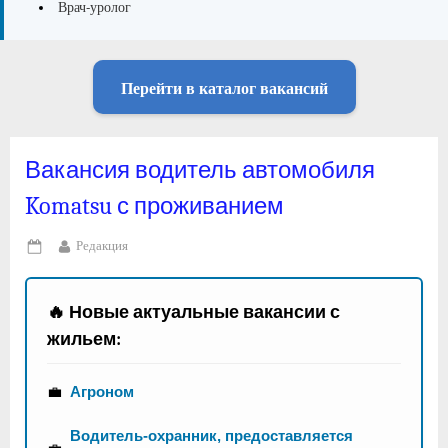
Врач-уролог
Перейти в каталог вакансий
Вакансия водитель автомобиля
Komatsu с проживанием
By
Редакция
Posted
on
🔥 Новые актуальные вакансии с
жильем:
💼
Агроном
Водитель-охранник, предоставляется