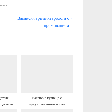
жилья
С
Вакансия врача-невролога с
л
проживанием
е
д
у
ю
щ
а
я
з
а
п
дателя —
Вакансия кузнеца с
водством
предоставлением жилья
и
реездом