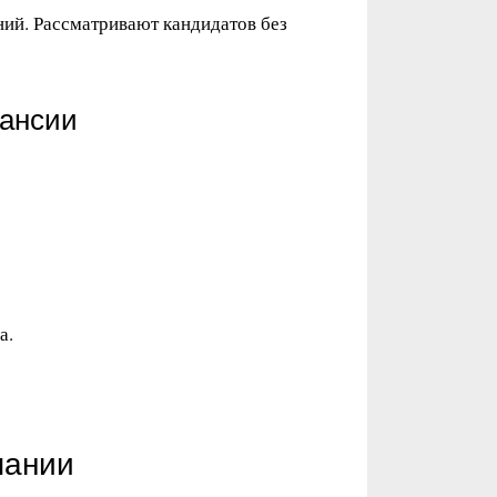
ий. Рассматривают кандидатов без
кансии
а.
пании