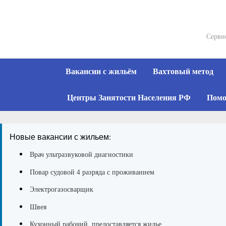
Skip
to
content
Серви
Вакансии с жильём
Вахтовый метод
Центры Занятости Населения РФ
Помо
Новые вакансии с жильем:
Врач ультразвуковой диагностики
Повар судовой 4 разряда с проживанием
Электрогазосварщик
Швея
Кухонный рабочий, предоставляется жилье