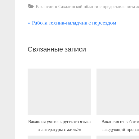
Вакансии в Сахалинской области с предоставлением 
П
Навигация
Работа техник-наладчик с переездом
р
по
е
записям
Связанные записи
д
ы
д
у
щ
а
я
з
а
Вакансия учитель русского языка
Вакансия от работо
и литературы с жильём
заведующий произ
п
(шеф-повар) с пе