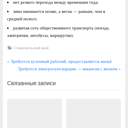
нет резкого перехода между временами года;
зима начинается позже, а весна — раньше, чем в
средней полосе;
развитая сеть общественнного транспорта (поезда,
электрички, автобусы, маршрутки).
Ставропольский край
Навигация
П
Требуется кухонный рабочий, предоставляется жильё
р
С
Требуется электрогазосварщик — вакансия с жильём
по
е
л
записям
Связанные записи
д
е
ы
д
д
у
у
ю
щ
щ
а
а
я
я