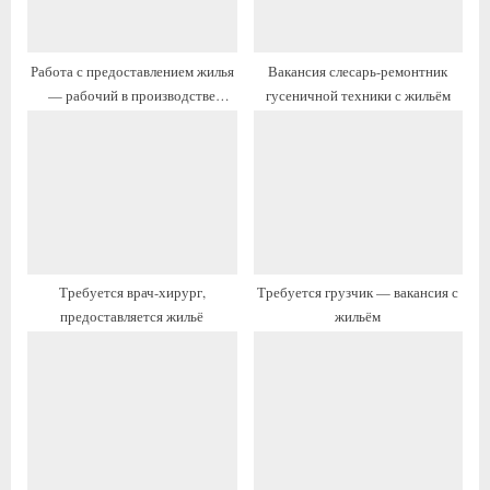
з
з
а
а
Работа с предоставлением жилья
Вакансия слесарь-ремонтник
п
п
— рабочий в производстве
гусеничной техники с жильём
и
и
пищевой продукции
с
с
ь
ь
:
:
Требуется врач-хирург,
Требуется грузчик — вакансия с
предоставляется жильё
жильём