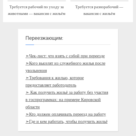
Требуется рабочий по уходу за
Требуется разнорабочий —
животными — вакансия с жильём
вакансия с жильём
Переезжающим:
➣Чек-лист: что взять с собой при переезде
➣Кого выселят из служебного жилья после
увольнения
➣Требования к жилью, которое
предоставляет работодатель
➣ Как получить жильё за работу без участия
в госпрограммах: на примере Кировской
области
➣Кто должен оплачивать переезд на работу
➣Где и кем работать, чтобы получить жильё