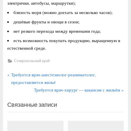
электрички, автобусы, маршрутки);
близость моря (можно доехать за несколько часов);
дешёвые фрукты и овощи в сезон;
нет резкого перехода между временами года;
есть возможность покупать продукцию, выращенную в
естественной среде.
Ставропольский край
Навигация
П
Требуется врач-анестезиолог-реаниматолог,
р
предоставляется жильё
по
е
С
Требуется врач-хирург — вакансия с жильём
записям
д
л
Связанные записи
ы
е
д
д
у
у
щ
ю