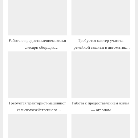
а
щ
я
а
з
я
а
з
п
а
Работа с предоставлением жилья
Требуется мастер участка
и
п
— слесарь-сборщик
релейной защиты и автоматики
с
и
металлоконструкций
— вакансия с жильём
ь
с
:
ь
:
Требуется тракторист-машинист
Работа с предоставлением жилья
сельскохозяйственного
— агроном
производства, предоставляется
жильё