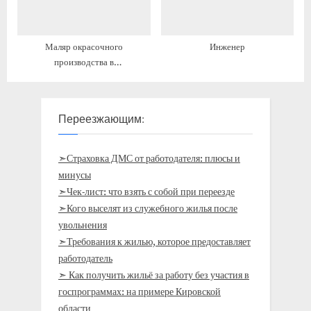
Маляр окрасочного
Инженер
производства в
автомобилестроении
Переезжающим:
➣Страховка ДМС от работодателя: плюсы и
минусы
➣Чек-лист: что взять с собой при переезде
➣Кого выселят из служебного жилья после
увольнения
➣Требования к жилью, которое предоставляет
работодатель
➣ Как получить жильё за работу без участия в
госпрограммах: на примере Кировской
области