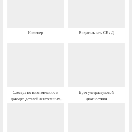
я
я
з
з
а
а
п
п
Инженер
Водитель кат. СЕ / Д
и
и
с
с
ь
ь
:
:
Слесарь по изготовлению и
Врач ультразвуковой
доводке деталей летательных
диагностики
аппаратов