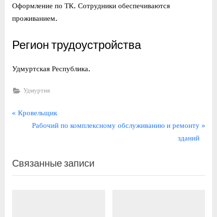
Оформление по ТК. Сотрудники обеспечиваются
проживанием.
Регион трудоустройства
Удмуртская Республика.
Удмуртия
Навигация
П
Кровельщик
р
С
Рабочий по комплексному обслуживанию и ремонту
по
е
л
зданий
записям
д
е
Связанные записи
ы
д
д
у
у
ю
щ
щ
а
а