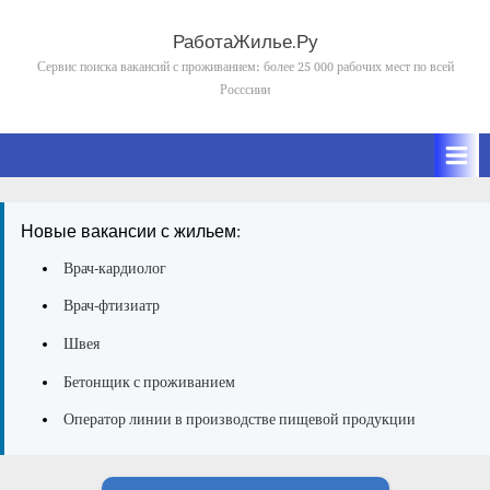
Skip
to
РаботаЖилье.Ру
content
Сервис поиска вакансий с проживанием: более 25 000 рабочих мест по всей
Росссиии
Новые вакансии с жильем:
Врач-кардиолог
Врач-фтизиатр
Швея
Бетонщик с проживанием
Оператор линии в производстве пищевой продукции