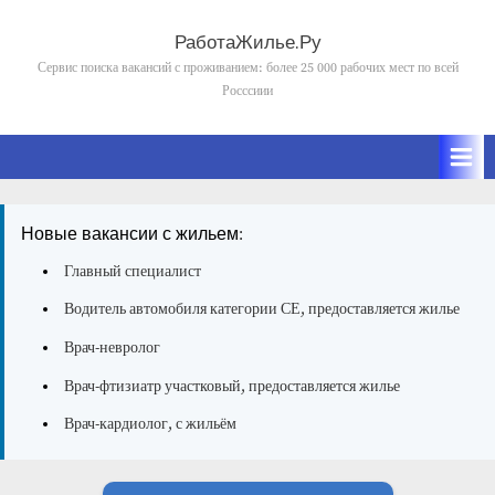
Skip
to
РаботаЖилье.Ру
content
Сервис поиска вакансий с проживанием: более 25 000 рабочих мест по всей
Росссиии
Новые вакансии с жильем:
Главный специалист
Водитель автомобиля категории СЕ, предоставляется жилье
Врач-невролог
Врач-фтизиатр участковый, предоставляется жилье
Врач-кардиолог, с жильём