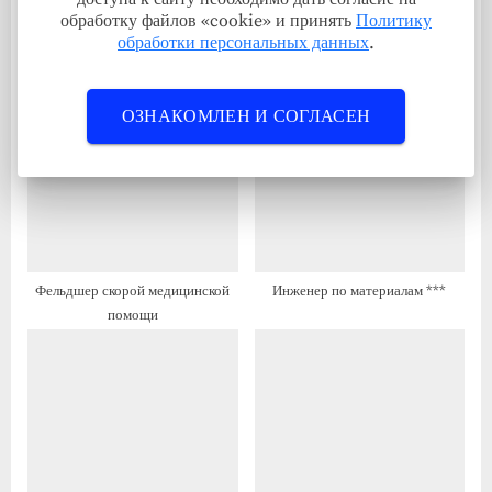
обработку файлов «cookie» и принять
Политику
я
з
обработки персональных данных
.
з
а
Инженер-конструктор/ведущий
Врач-акушер-гинеколог
а
п
инженер-конструктор ***
акушерского отделения
п
и
ОЗНАКОМЛЕН И СОГЛАСЕН
и
с
с
ь
ь
:
:
Фельдшер скорой медицинской
Инженер по материалам ***
помощи