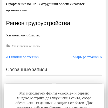
Оформление по ТК. Сотрудники обеспечиваются
проживанием.
Регион трудоустройства
Ульяновская область.
Ульяновская область
Навигация
П
С
Главный зоотехник
Токарь-расточник
р
л
по
Связанные записи
е
е
записям
д
д
ы
у
д
ю
Мы используем файлы «cookie» и сервис
у
щ
Яндекс.Метрика для улучшения сайта, сбора
щ
а
обезличенных данных и защиты от ботов. Для
а
я
доступа к сайту необходимо дать согласие на