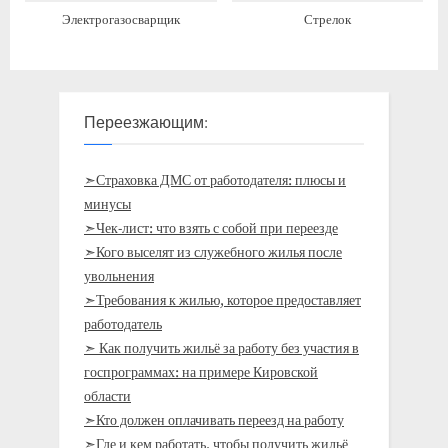
Электрогазосварщик
Стрелок
Переезжающим:
➣Страховка ДМС от работодателя: плюсы и
минусы
➣Чек-лист: что взять с собой при переезде
➣Кого выселят из служебного жилья после
увольнения
➣Требования к жилью, которое предоставляет
работодатель
➣ Как получить жильё за работу без участия в
госпрограммах: на примере Кировской
области
➣Кто должен оплачивать переезд на работу
➣Где и кем работать, чтобы получить жильё