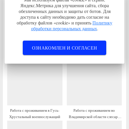
щ
у
Яндекс.Метрика для улучшения сайта, сбора
а
ю
обезличенных данных и защиты от ботов. Для
доступа к сайту необходимо дать согласие на
я
щ
обработку файлов «cookie» и принять
Политику
з
а
обработки персональных данных
.
а
я
п
з
ОЗНАКОМЛЕН И СОГЛАСЕН
и
а
Работа с проживанием во
Работа с проживанием во
с
п
Владимирской области врач-
Владимирской области врач
ь
и
эндоскопист
эндокринолог
:
с
ь
:
Работа с проживанием в Гусь-
Работа с проживанием во
Хрустальный военнослужащий
Владимирской области слесарь
ремонтник