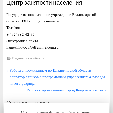
Центр занятости населения
Государственное казенное учреждение Владимирской
области ЦЗН города Камешково
Телефон
8(49248) 2-42-37
Электронная почта
kameshkovocz@dfgszn.elcom.ru
Владимирская область
Навигация
П
Работа с проживанием во Владимирской области
р
оператор станков с программным управлением 4 разряда
по
е
пятого разряда
записям
д
С
Работа с проживанием город Ковров психолог
ы
л
Связанные записи
д
е
у
д
Мы используем файлы «cookie» и сервис