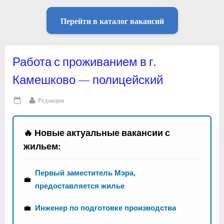
Перейти в каталог вакансий
Работа с проживанием в г.
Камешково — полицейский
By
Редакция
Posted
on
🔥 Новые актуальные вакансии с
жильем:
Первый заместитель Мэра,
💼
предоставляется жилье
💼
Инженер по подготовке производства