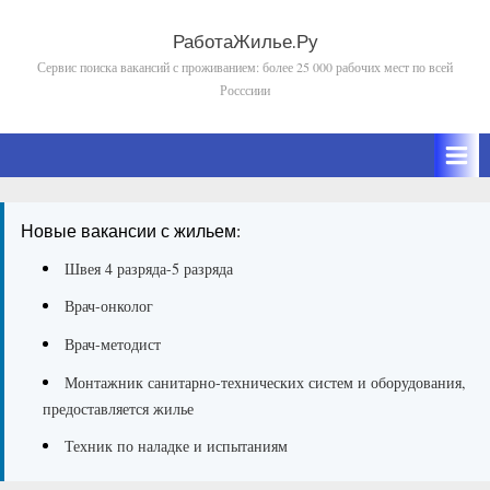
Skip
to
РаботаЖилье.Ру
Сервис поиска вакансий с проживанием: более 25 000 рабочих мест по всей
content
Росссиии
Новые вакансии с жильем:
Швея 4 разряда-5 разряда
Врач-онколог
Врач-методист
Монтажник санитарно-технических систем и оборудования,
предоставляется жилье
Техник по наладке и испытаниям