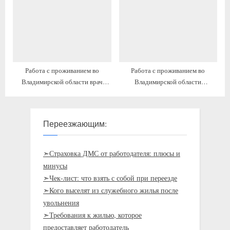
Работа с проживанием во
Работа с проживанием во
Владимирской области врач
Владимирской области
хирург
медицинская сестра палатная
постовая
Переезжающим:
➣Страховка ДМС от работодателя: плюсы и
минусы
➣Чек-лист: что взять с собой при переезде
➣Кого выселят из служебного жилья после
увольнения
➣Требования к жилью, которое
предоставляет работодатель