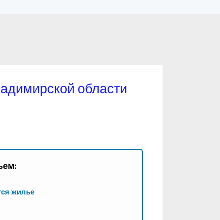
ладимирской области
ьем:
тся жилье