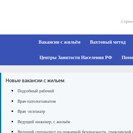
Skip
to
content
Серви
Вакансии с жильём
Вахтовый метод
Центры Занятости Населения РФ
Помо
Новые вакансии с жильем:
Подсобный рабочий
Врач-патологоанатом
Врач -психиатр
Ведущий инженер, с жильём
Ведущий специалист по пожарной безопасности, гражданской