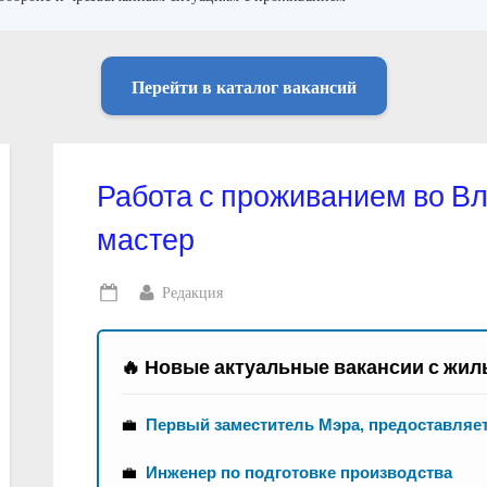
Перейти в каталог вакансий
Работа с проживанием во В
мастер
By
Редакция
Posted
on
🔥 Новые актуальные вакансии с жил
💼
Первый заместитель Мэра, предоставляе
💼
Инженер по подготовке производства