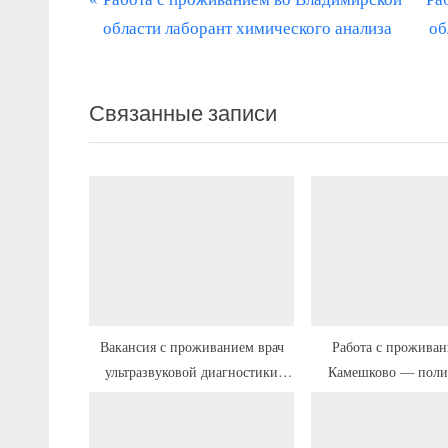
Навигация
р
л
области лаборант химического анализа
об
по
е
е
записям
д
д
Связанные записи
ы
у
д
ю
у
щ
щ
а
а
я
я
з
з
а
а
п
п
и
Вакансия с проживанием врач
Работа с проживан
ультразвуковой диагностики
Камешково — поли
и
с
Гусь-Хрустальный
с
ь
ь
: