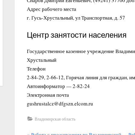
Снаров Дмитрий Евгеньевич, (49241) 37700 доб.
Адрес рабочего места
г. Гусь-Хрустальный, ул Транспортная, д. 57
Центр занятости населения
Государственное казенное учреждение Владими
Хрустальный
Телефон
2-84-29, 2-66-12, Горячая линия для граждан, 
Автоинформатор — 2-82-24
Электронная почта
gushrustalcz@dfgszn.elcom.ru
Владимирская область
П
С
Работа с проживанием во Владимирской
Ра