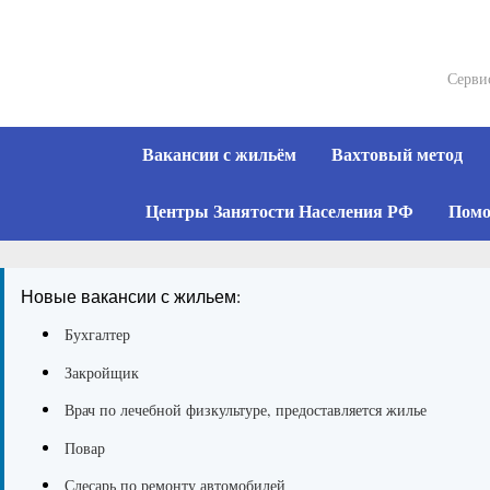
Skip
to
content
Серви
Вакансии с жильём
Вахтовый метод
Центры Занятости Населения РФ
Помо
Новые вакансии с жильем:
Бухгалтер
Закройщик
Врач по лечебной физкультуре, предоставляется жилье
Повар
Слесарь по ремонту автомобилей