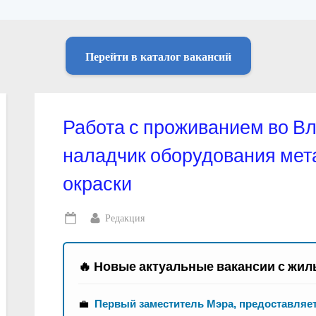
Перейти в каталог вакансий
Работа с проживанием во В
наладчик оборудования мет
окраски
By
Редакция
Posted
on
🔥 Новые актуальные вакансии с жил
💼
Первый заместитель Мэра, предоставляе