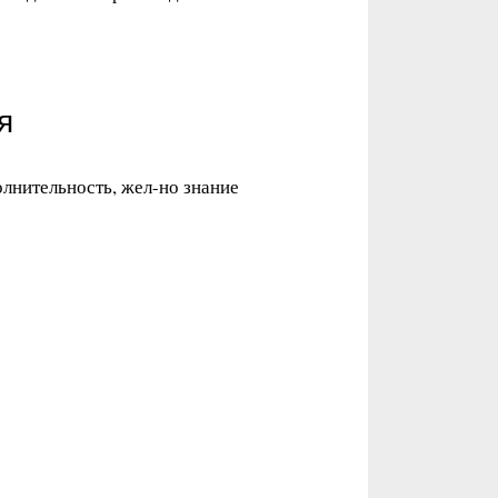
я
полнительность, жел-но знание