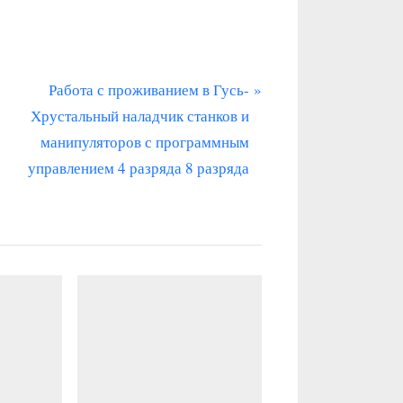
С
Работа с проживанием в Гусь-
л
Хрустальный наладчик станков и
е
манипуляторов с программным
д
управлением 4 разряда 8 разряда
у
ю
щ
а
я
з
а
п
и