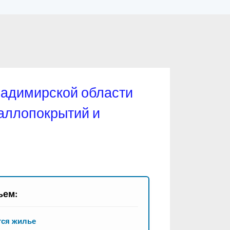
ладимирской области
аллопокрытий и
ьем:
тся жилье