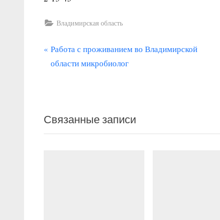
Владимирская область
П
Навигация
Работа с проживанием во Владимирской
р
области микробиолог
по
е
записям
д
ы
Связанные записи
д
у
щ
а
я
з
а
п