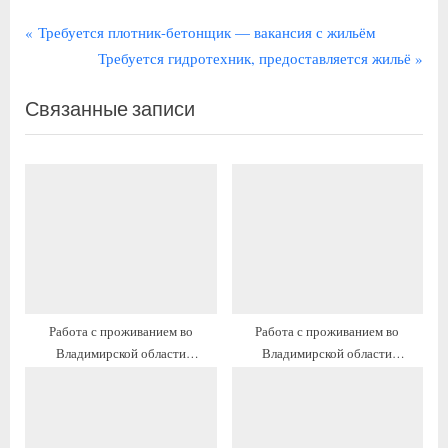
Навигация
П
Требуется плотник-бетонщик — вакансия с жильём
р
С
Требуется гидротехник, предоставляется жильё
по
е
л
записям
Связанные записи
д
е
ы
д
д
у
у
ю
щ
щ
а
а
я
я
з
з
а
а
Работа с проживанием во
Работа с проживанием во
п
п
Владимирской области
Владимирской области
и
и
медицинская сестра анестезист
военнослужащий младший
с
с
командный состав
ь
ь
:
: