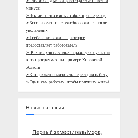
➣Страховка ДМС от работодателя: плюсы и
минусы
➣Чек-лист: что взять с собой при переезде
➣Кого выселят из служебного жилья после
увольнения
➣Требования к жилью, которое
предоставляет работодатель
➣ Как получить жильё за работу без участия
в госпрограммах: на примере Кировской
области
➣Кто должен оплачивать переезд на работу
➣Где и кем работать, чтобы получить жильё
Новые вакансии
Первый заместитель Мэра,