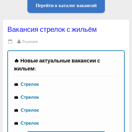
Перейти в каталог вакансий
Вакансия стрелок с жильём
By
Редакция
Posted
on
🔥 Новые актуальные вакансии с
жильем:
💼
Стрелок
💼
Стрелок
💼
Стрелок
💼
Стрелок