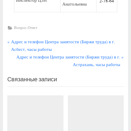
2-78-64
Анатольевна
Вопрос-Ответ
Навигация
П
Адрес и телефон Центра занятости (Биржи труда) в г.
р
Асбест, часы работы
по
е
С
Адрес и телефон Центра занятости (Биржи труда) в г.
записям
д
л
Астрахань, часы работы
ы
е
Связанные записи
д
д
у
у
щ
ю
а
щ
я
а
з
я
а
з