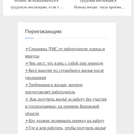
Можно ли пожаловаться в
Трудовая инспекция в
трудовую инспекцию, если ты
Новокузнецке: часы приёма,
работал в салоне сотовой связи, а
телефон и адрес
там зарплата была сдельная, но…
Переезжающим:
➣Страховка ДМС от работодателя: плюсы и
минусы
➣Чек-лист: что взять с собой при переезде
➣Кого выселят из служебного жилья после
увольнения
➣Требования к жилью, которое
предоставляет работодатель
➣ Как получить жильё за работу без участия
в госпрограммах: на примере Кировской
области
➣Кто должен оплачивать переезд на работу
➣Где и кем работать, чтобы получить жильё