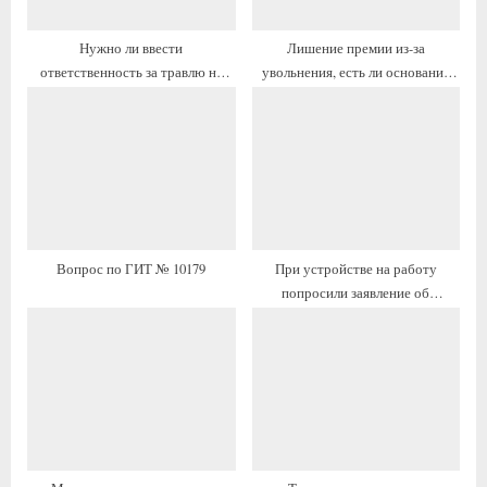
п
а
и
п
Нужно ли ввести
Лишение премии из-за
с
и
ответственность за травлю на
увольнения, есть ли основание
ь
с
работе?
обращения в трудовую
:
ь
инспекцию?
:
Вопрос по ГИТ № 10179
При устройстве на работу
попросили заявление об
увольнении .