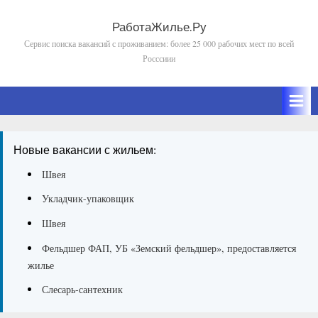
Skip
to
РаботаЖилье.Ру
Сервис поиска вакансий с проживанием: более 25 000 рабочих мест по всей
content
Росссиии
Новые вакансии с жильем:
Швея
Укладчик-упаковщик
Швея
Фельдшер ФАП, УБ «Земский фельдшер», предоставляется
жилье
Слесарь-сантехник