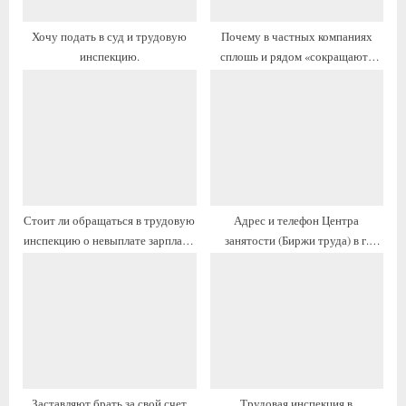
а
а
п
п
Хочу подать в суд и трудовую
Почему в частных компаниях
и
и
инспекцию.
сплошь и рядом «сокращают»
с
с
штат, вынуждая писать
ь
ь
сотрудников заявление по
собственному..?
:
:
Стоит ли обращаться в трудовую
Адрес и телефон Центра
инспекцию о невыплате зарплаты
занятости (Биржи труда) в г.
или всё это бесполезно?
Арзамас, часы работы
Заставляют брать за свой счет
Трудовая инспекция в