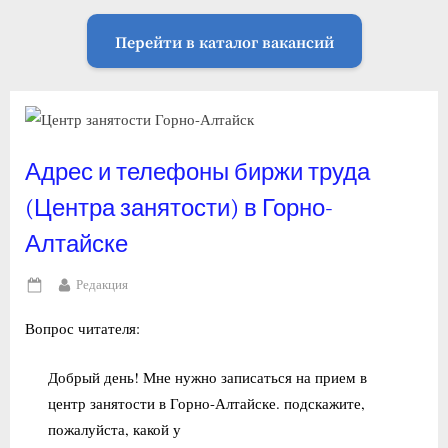
Перейти в каталог вакансий
Адрес и телефоны биржи труда
(Центра занятости) в Горно-
Алтайске
By
Редакция
Posted
on
Вопрос читателя:
Добрый день! Мне нужно записаться на прием в
центр занятости в Горно-Алтайске. подскажите,
пожалуйста, какой у