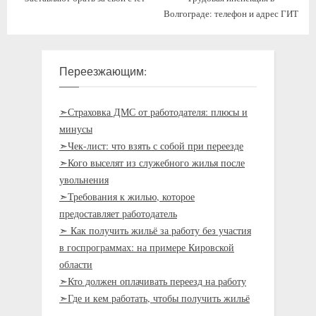
Волгограде: телефон и адрес ГИТ
Переезжающим:
➣Страховка ДМС от работодателя: плюсы и
минусы
➣Чек-лист: что взять с собой при переезде
➣Кого выселят из служебного жилья после
увольнения
➣Требования к жилью, которое
предоставляет работодатель
➣ Как получить жильё за работу без участия
в госпрограммах: на примере Кировской
области
➣Кто должен оплачивать переезд на работу
➣Где и кем работать, чтобы получить жильё