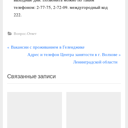
телефоном: 2-77-75, 2-72-09. междугородный код
222.
Вопрос-Ответ
Навигация
П
Вакансии с проживанием в Геленджике
р
С
Адрес и телефон Центра занятости в г. Волхове
по
е
л
Ленинградской области
записям
д
е
Связанные записи
ы
д
д
у
у
ю
щ
щ
а
а
я
я
з
з