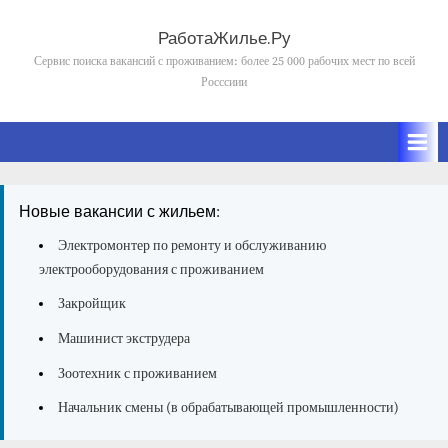
Skip
to
РаботаЖилье.Ру
content
Сервис поиска вакансий с проживанием: более 25 000 рабочих мест по всей
Росссиии
Новые вакансии с жильем:
Электромонтер по ремонту и обслуживанию
электрооборудования с проживанием
Закройщик
Машинист экструдера
Зоотехник с проживанием
Начальник смены (в обрабатывающей промышленности)