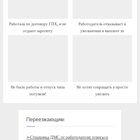
:
Работала по договору ГПХ, и не
Работодатель отказывает в
отдают зарплпту
увольнении и выплате зп
Не было работы и отпуск типа
Не хотят сокращать а просто
погуляли!
уволить
Переезжающим:
➣Страховка ДМС от работодателя: плюсы и