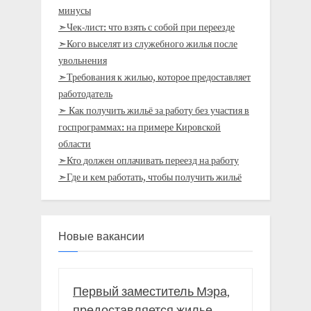
минусы
➣Чек-лист: что взять с собой при переезде
➣Кого выселят из служебного жилья после
увольнения
➣Требования к жилью, которое предоставляет
работодатель
➣ Как получить жильё за работу без участия в
госпрограммах: на примере Кировской
области
➣Кто должен оплачивать переезд на работу
➣Где и кем работать, чтобы получить жильё
Новые вакансии
Первый заместитель Мэра,
предоставляется жилье