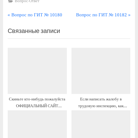
Вопрос-Ответ
Навигация
П
С
Вопрос по ГИТ № 10180
Вопрос по ГИТ № 10182
р
л
по
Связанные записи
е
е
записям
д
д
ы
у
д
ю
у
щ
щ
а
а
я
я
з
з
а
Скиньте кто-нибудь пожалуйста
Если написать жалобу в
а
п
ОФИЦИАЛЬНЫЙ САЙТ
трудовую инспекцию, как
п
и
трудовой инспекции города
быстро они по ней отработают?
и
с
Москва
с
ь
ь
: