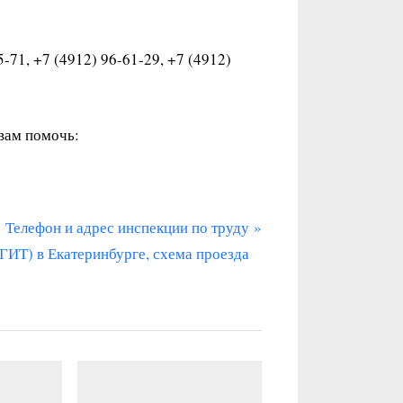
-71, +7 (4912) 96-61-29, +7 (4912)
 вам помочь:
С
Телефон и адрес инспекции по труду
л
(ГИТ) в Екатеринбурге, схема проезда
е
д
у
ю
щ