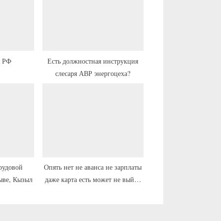
а
я
з
а
п
К РФ
Есть должностная инструкция
слесаря АВР энергоцеха?
и
с
ь
:
рудовой
Опять нет не аванса не зарплаты
ыве, Кызыл
даже карта есть может не выйти
завтра?