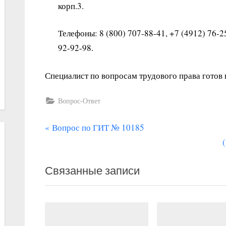
корп.3.
Телефоны: 8 (800) 707-88-41, +7 (4912) 76-25
92-92-98.
Специалист по вопросам трудового права готов
Вопрос-Ответ
П
Навигация
Вопрос по ГИТ № 10185
р
по
е
записям
Связанные записи
д
ы
д
у