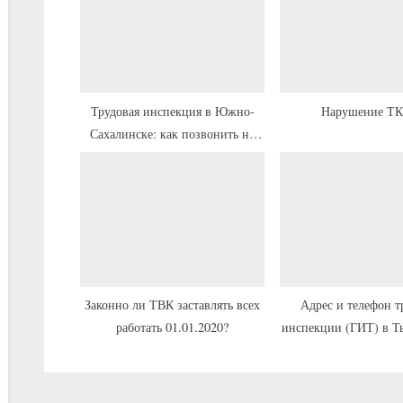
щ
а
я
з
а
Трудовая инспекция в Южно-
Нарушение Т
Сахалинске: как позвонить на
п
«горячую линию», как добраться
и
с
ь
:
Законно ли ТВК заставлять всех
Адрес и телефон т
работать 01.01.2020?
инспекции (ГИТ) в Т