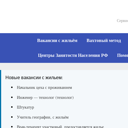
Skip
to
content
Серви
Вакансии с жильём
Вахтовый метод
Центры Занятости Населения РФ
Помо
Новые вакансии с жильем:
Начальник цеха с проживанием
Инженер — технолог (технолог)
Штукатур
Учитель географии, с жильём
Врач-терапевт участковый, предоставляется жилье