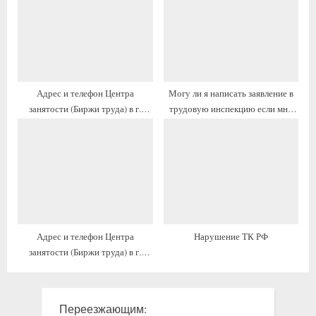
:
ь
:
Адрес и телефон Центра
Могу ли я написать заявление в
занятости (Биржи труда) в г.
трудовую инспекцию если мне
Алексин, часы работы
нет 18?
Адрес и телефон Центра
Нарушение ТК РФ
занятости (Биржи труда) в г.
Архангельск, часы работы
Переезжающим: