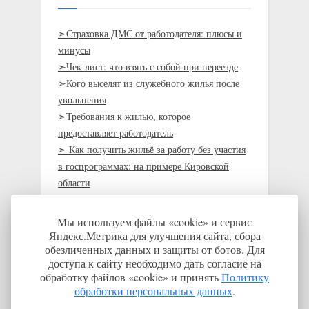
➣Страховка ДМС от работодателя: плюсы и
минусы
➣Чек-лист: что взять с собой при переезде
➣Кого выселят из служебного жилья после
увольнения
➣Требования к жилью, которое
предоставляет работодатель
➣ Как получить жильё за работу без участия
в госпрограммах: на примере Кировской
области
➣Кто должен оплачивать переезд на работу
➣Где и кем работать, чтобы получить жильё
Мы используем файлы «cookie» и сервис
Яндекс.Метрика для улучшения сайта, сбора
обезличенных данных и защиты от ботов. Для
доступа к сайту необходимо дать согласие на
Новые вакансии
обработку файлов «cookie» и принять
Политику
обработки персональных данных
.