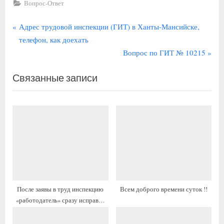
Вопрос-Ответ
Навигация
П
Адрес трудовой инспекции (ГИТ) в Ханты-Мансийске,
р
телефон, как доехать
по
е
С
Вопрос по ГИТ № 10215
записям
д
л
Связанные записи
ы
е
д
д
у
у
щ
ю
а
щ
я
а
з
я
а
з
п
а
После заявы в труд инспекцию
Всем доброго времени суток !!
и
п
«работодатель» сразу исправил
с
и
проблему которую писал, почему
ь
с
нельзя было исправить сразу?