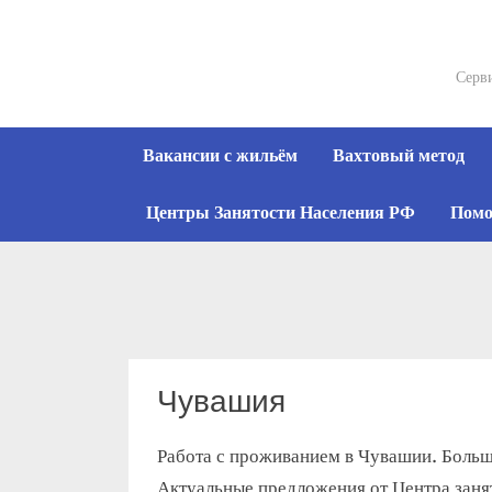
Skip
to
content
Серви
Вакансии с жильём
Вахтовый метод
Центры Занятости Населения РФ
Помо
Чувашия
Работа с проживанием в Чувашии. Большо
Актуальные предложения от Центра заня