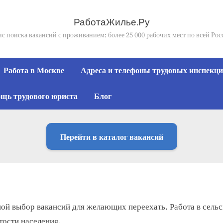
РаботаЖилье.Ру
с поиска вакансий с проживанием: более 25 000 рабочих мест по всей Ро
Работа в Москве
Адреса и телефоны трудовых инспекций
щь трудового юриста
Блог
Перейти в каталог вакансий
й выбор вакансий для желающих переехать. Работа в сельск
тости населения.