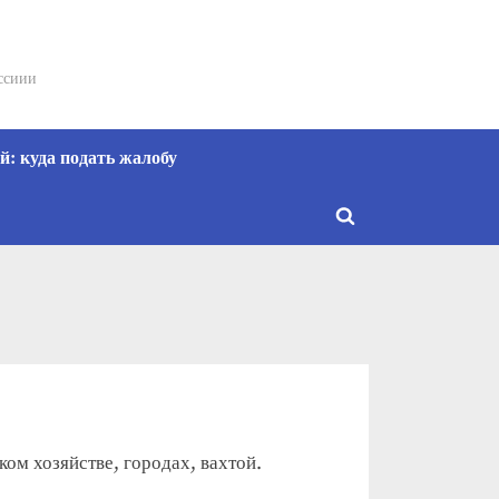
сссиии
: куда подать жалобу
Toggle
search
form
ом хозяйстве, городах, вахтой.