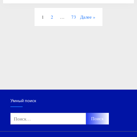
Пагинация
1
2
…
73
Далее
записей
Умный поиск
Найти: