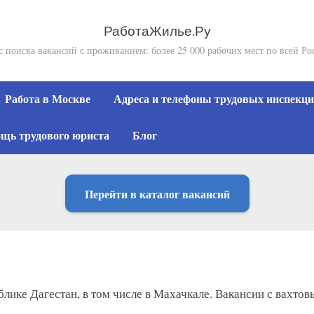
РаботаЖилье.Ру
с поиска вакансий с проживанием: более 25 000 рабочих мест по всей Ро
Работа в Москве
Адреса и телефоны трудовых инспекций
щь трудового юриста
Блог
Перейти в каталог вакансий
блике Дагестан, в том числе в Махачкале. Вакансии с вахто
.