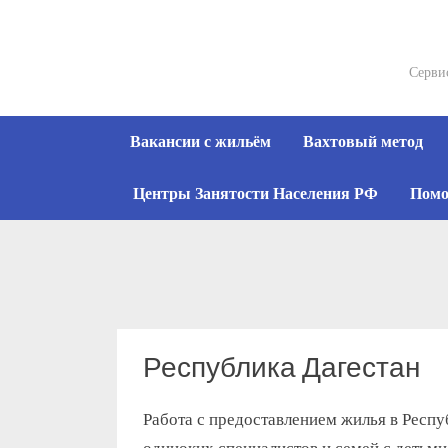
Skip
to
content
Серви
Вакансии с жильём
Вахтовый метод
Центры Занятости Населения РФ
Помо
Республика Дагестан
Работа с предоставлением жилья в Респу
одиноких специалистов и семей с детьми