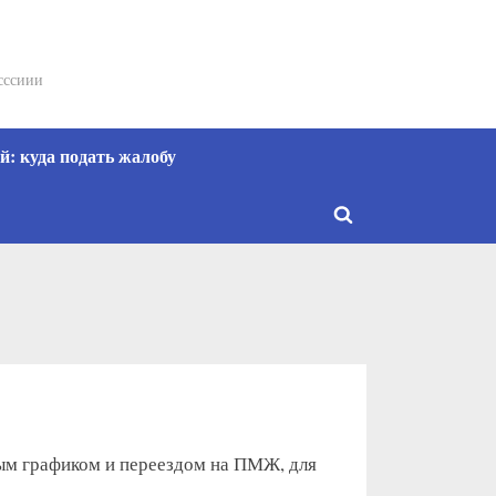
сссиии
: куда подать жалобу
Toggle
search
form
вым графиком и переездом на ПМЖ, для